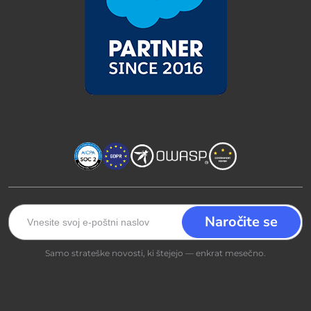
Samo strateške novosti, ki štejejo — enkrat mesečno.