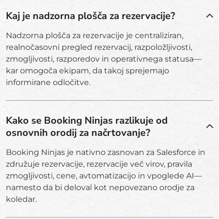
Kaj je nadzorna plošča za rezervacije?
Nadzorna plošča za rezervacije je centraliziran,
realnočasovni pregled rezervacij, razpoložljivosti,
zmogljivosti, razporedov in operativnega statusa—
kar omogoča ekipam, da takoj sprejemajo
informirane odločitve.
Kako se Booking Ninjas razlikuje od
osnovnih orodij za načrtovanje?
Booking Ninjas je nativno zasnovan za Salesforce in
združuje rezervacije, rezervacije več virov, pravila
zmogljivosti, cene, avtomatizacijo in vpoglede AI—
namesto da bi deloval kot nepovezano orodje za
koledar.