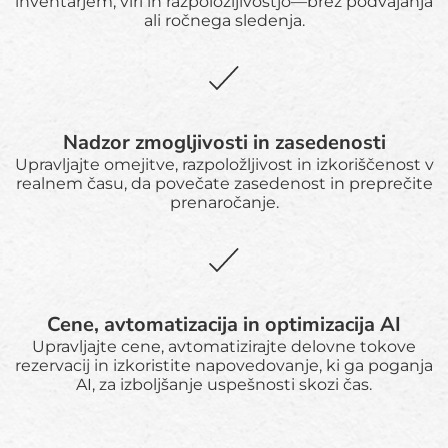
inventarjem, viri in razpoložljivostjo—brez podvajanja
ali ročnega sledenja.
Nadzor zmogljivosti in zasedenosti
Upravljajte omejitve, razpoložljivost in izkoriščenost v
realnem času, da povečate zasedenost in preprečite
prenaročanje.
Cene, avtomatizacija in optimizacija AI
Upravljajte cene, avtomatizirajte delovne tokove
rezervacij in izkoristite napovedovanje, ki ga poganja
AI, za izboljšanje uspešnosti skozi čas.