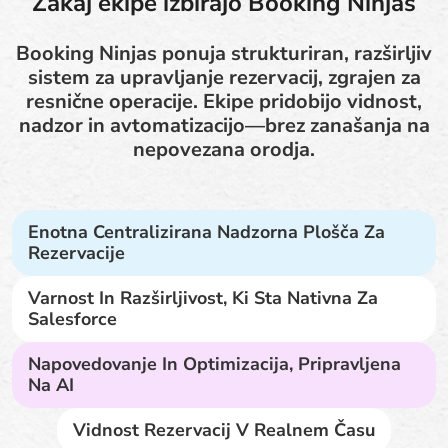
Zakaj ekipe izbirajo Booking Ninjas
Booking Ninjas ponuja strukturiran, razširljiv
sistem za upravljanje rezervacij, zgrajen za
resnične operacije. Ekipe pridobijo vidnost,
nadzor in avtomatizacijo—brez zanašanja na
nepovezana orodja.
Enotna Centralizirana Nadzorna Plošča Za
Rezervacije
Varnost In Razširljivost, Ki Sta Nativna Za
Salesforce
Napovedovanje In Optimizacija, Pripravljena
Na AI
Vidnost Rezervacij V Realnem Času