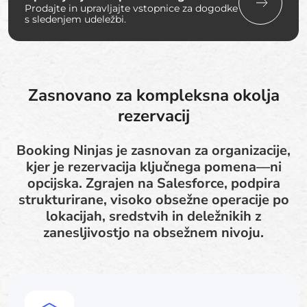
Prodajte in upravljajte vstopnice za dogodke
s sledenjem udeležbi.
Zasnovano za kompleksna okolja
rezervacij
Booking Ninjas je zasnovan za organizacije,
kjer je rezervacija ključnega pomena—ni
opcijska. Zgrajen na Salesforce, podpira
strukturirane, visoko obsežne operacije po
lokacijah, sredstvih in deležnikih z
zanesljivostjo na obsežnem nivoju.