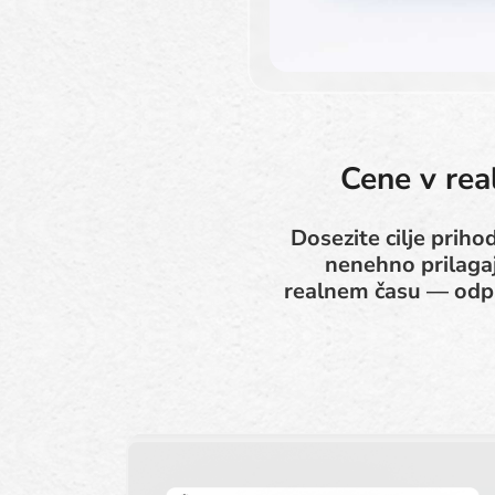
Cene v rea
Dosezite cilje priho
nenehno prilagaj
realnem času — odpr