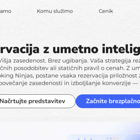
ujamo
Komu služimo
Cenik
rvacija z umetno inteli
šja zasedenost. Brez ugibanja. Vaša strategija re
očnih posodobitev ali statičnih pravil o cenah. Z u
king Ninjas, postane vsaka rezervacija priložnost 
povečanje zasedenosti in izboljšanje konverzije 
Načrtujte predstavitev
Začnite brezplačn