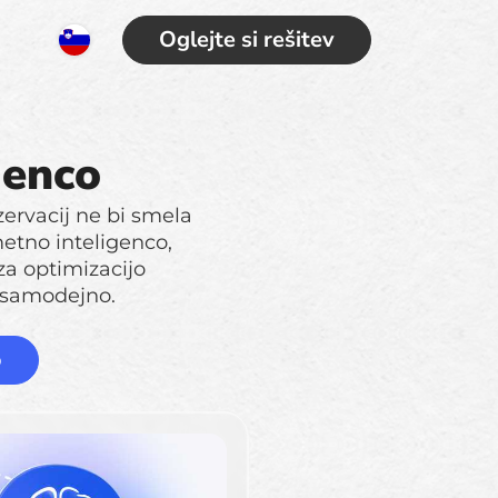
Oglejte si rešitev
genco
zervacij ne bi smela
metno inteligenco,
za optimizacijo
— samodejno.
o