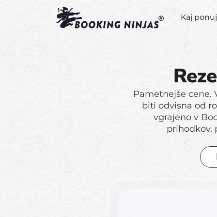
Kaj pon
Reze
Pametnejše cene. Vi
biti odvisna od r
vgrajeno v Boo
prihodkov, 