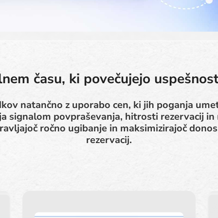
lnem času, ki povečujejo uspešnos
dkov natančno z uporabo cen, ki jih poganja umet
a signalom povpraševanja, hitrosti rezervacij in r
avljajoč ročno ugibanje in maksimizirajoč donos
rezervacij.