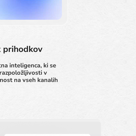
t prihodkov
na inteligenca, ki se
azpoložljivosti v
nost na vseh kanalih