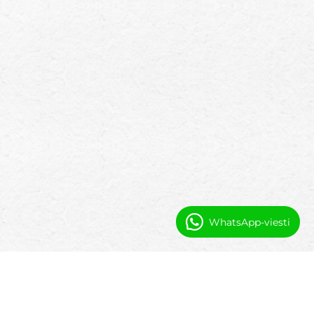
WhatsApp-viesti
Miksi Booking Ninjasin luokkien
aikatautusohjelmisto