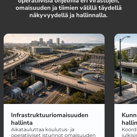
operatiivisia ohjelmia eri virastojen,
omaisuuden ja tiimien välillä täydellä
näkyvyydellä ja hallinnalla.
Infrastruktuuriomaisuuden
Kunn
hallinta
halli
Aikatauluttaa koulutus- ja
Koordi
operatiiviset istunnot omaisuuden
julkisi