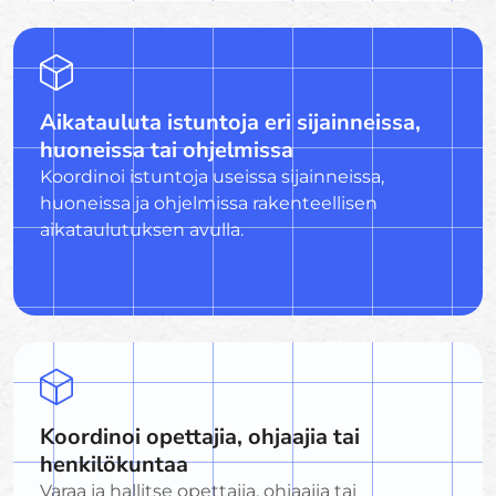
Aikatauluta istuntoja eri sijainneissa,
huoneissa tai ohjelmissa
Koordinoi istuntoja useissa sijainneissa,
huoneissa ja ohjelmissa rakenteellisen
aikataulutuksen avulla.
Koordinoi opettajia, ohjaajia tai
henkilökuntaa
Varaa ja hallitse opettajia, ohjaajia tai