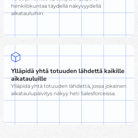
henkilökuntaa täydellä näkyvyydellä
aikatauluihin.
Ylläpidä yhtä totuuden lähdettä kaikille
aikatauluille
Ylläpidä yhtä totuuden lähdettä, jossa jokainen
aikataulupäivitys näkyy heti Salesforceissa.