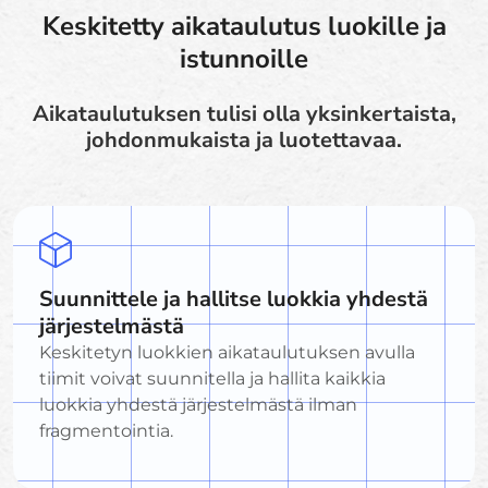
Keskitetty aikataulutus luokille ja
istunnoille
Aikataulutuksen tulisi olla yksinkertaista,
johdonmukaista ja luotettavaa.
Suunnittele ja hallitse luokkia yhdestä
järjestelmästä
Keskitetyn luokkien aikataulutuksen avulla
tiimit voivat suunnitella ja hallita kaikkia
luokkia yhdestä järjestelmästä ilman
fragmentointia.