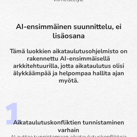
AI-ensimmäinen suunnittelu, ei
lisäosana
Tämä luokkien aikataulutusohjelmisto on
rakennettu AI-ensimmäisellä
arkkitehtuurilla, jotta aikataulutus olisi
älykkäämpää ja helpompaa hallita ajan
myötä.
Aikataulutuskonfliktien tunnistaminen
varhain
AI auttaa tunnistamaan aikataulutuskonflikteja