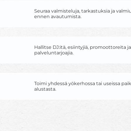
Seuraa valmisteluja, tarkastuksia ja valmi
ennen avautumista.
Hallitse DJ:itä, esiintyjiä, promoottoreita j
palveluntarjoajia.
Toimi yhdessä yökerhossa tai useissa pai
alustasta.