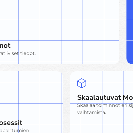
not
tiiviset tiedot.
Skaalautuvat Mo
Skaalaa toiminnot eri si
vaihtamista.
osessit
 tapahtumien