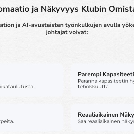
maatio ja Näkyvyys Klubin Omista
tion ja AI-avusteisten työnkulkujen avulla yöke
johtajat voivat:
Parempi Kapasiteeti
Paranna kapasiteetin h
ikataulutusta.
tehokkuutta.
Reaaliaikainen Näk
peita.
Saa reaaliaikainen näk