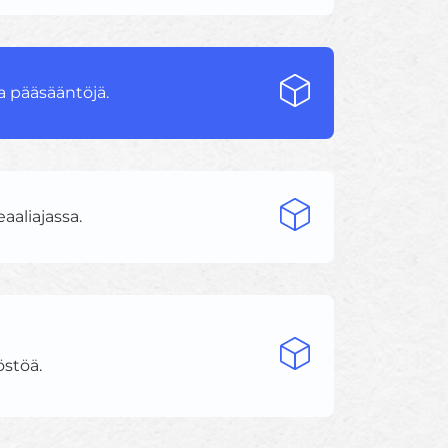
ja pääsääntöjä.
eaaliajassa.
östöä.