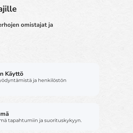
jille
rhojen omistajat ja
n Käyttö
yödyntämistä ja henkilöstön
ymä
ymä tapahtumiin ja suorituskykyyn.