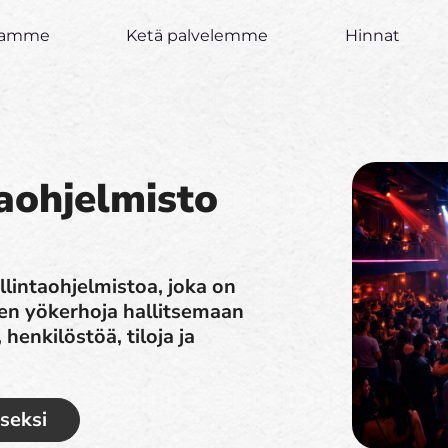
joamme
Ketä palvelemme
Hinnat
aohjelmisto
lintaohjelmistoa, joka on
en yökerhoja hallitsemaan
 henkilöstöä, tiloja ja
iseksi