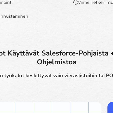
inointi
Viime hetken muu
 ennustaminen
ot Käyttävät Salesforce-Pohjaista 
Ohjelmistoa
työkalut keskittyvät vain vieraslistoihin tai PO