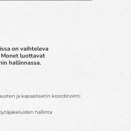
issa on vaihteleva
. Monet luottavat
nin hallinnassa.
rausten ja kapasiteetin koordinointi
öytäjakeluiden hallinta