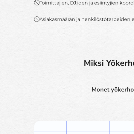
Toimittajien, DJ:iden ja esiintyjien koord
Asiakasmäärän ja henkilöstötarpeiden
Miksi Yökerh
Monet yökerhon 