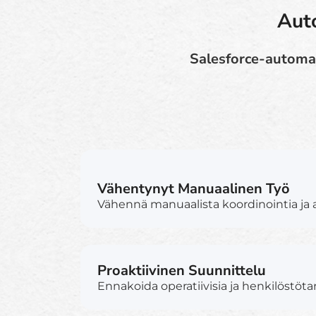
Auto
Salesforce-automaa
Vähentynyt Manuaalinen Työ
Vähennä manuaalista koordinointia ja a
Proaktiivinen Suunnittelu
Ennakoida operatiivisia ja henkilöstötar