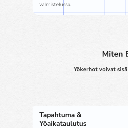
valmistelussa.
Miten 
Yökerhot voivat sisäl
Tapahtuma &
Yöaikataulutus