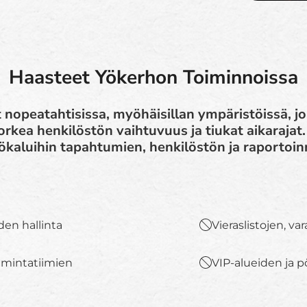
Haasteet Yökerhon Toiminnoissa
 nopeatahtisissa, myöhäisillan ympäristöissä, jo
rkea henkilöstön vaihtuvuus ja tiukat aikarajat
yökaluihin tapahtumien, henkilöstön ja raportoin
en hallinta
Vieraslistojen, va
oimintatiimien
VIP-alueiden ja p