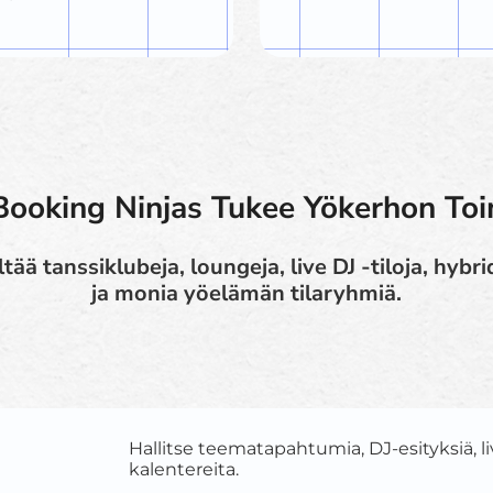
Booking Ninjas Tukee Yökerhon Toi
tää tanssiklubeja, loungeja, live DJ -tiloja, hybr
ja monia yöelämän tilaryhmiä.
Hallitse teematapahtumia, DJ-esityksiä, liv
kalentereita.