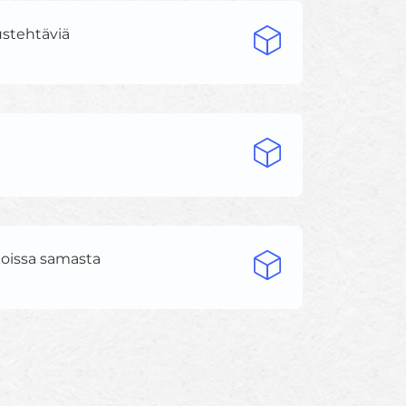
ustehtäviä
a
koissa samasta