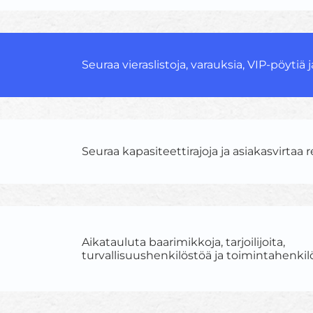
Seuraa vieraslistoja, varauksia, VIP-pöytiä 
Seuraa kapasiteettirajoja ja asiakasvirtaa r
Aikatauluta baarimikkoja, tarjoilijoita,
turvallisuushenkilöstöä ja toimintahenkil