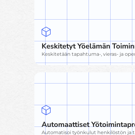
Keskitetyt Yöelämän Toimin
Keskitetään tapahtuma-, vieras- ja opera
Automaattiset Yötoimintapr
Automatisoi työnkulut henkilöstön ja