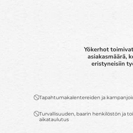
Yökerhot toimivat
asiakasmäärä, ko
eristyneisiin t
Tapahtumakalentereiden ja kampanjoid
Turvallisuuden, baarin henkilöstön ja t
aikataulutus