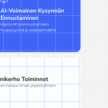
AI-Voimainen Kysynnän
Ennustaminen
Käytä AI:ta ennustamaan
huippuyöitä ja asiakasmääriä.
nikerho Toiminnot
jainneissa ilman järjestelmien