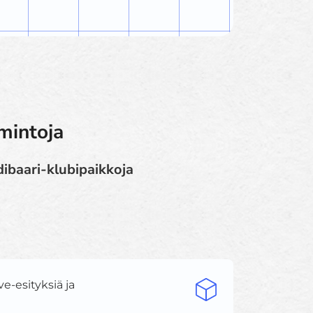
mintoja
idibaari-klubipaikkoja
e-esityksiä ja