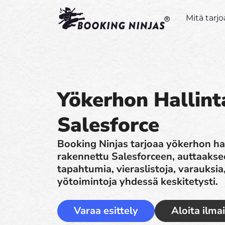
Mitä tar
Yökerhon Hallint
Salesforce
Booking Ninjas tarjoaa yökerhon hal
rakennettu Salesforceen, auttaakse
tapahtumia, vieraslistoja, varauksia,
yötoimintoja yhdessä keskitetysti.
Varaa esittely
Aloita ilma