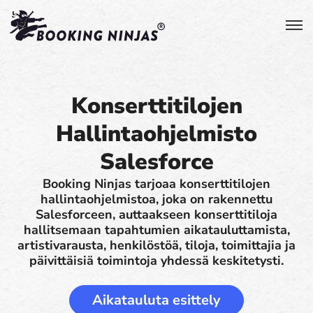
Konserttitilojen
Hallintaohjelmisto
Salesforce
Booking Ninjas tarjoaa konserttitilojen
hallintaohjelmistoa, joka on rakennettu
Salesforceen, auttaakseen konserttitiloja
hallitsemaan tapahtumien aikatauluttamista,
artistivarausta, henkilöstöä, tiloja, toimittajia ja
päivittäisiä toimintoja yhdessä keskitetysti.
Aikatauluta esittely