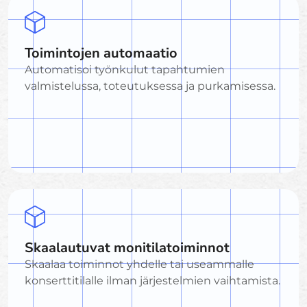
Toimintojen automaatio
Automatisoi työnkulut tapahtumien
valmistelussa, toteutuksessa ja purkamisessa.
Skaalautuvat monitilatoiminnot
Skaalaa toiminnot yhdelle tai useammalle
konserttitilalle ilman järjestelmien vaihtamista.