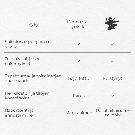
Perinteiset
Kyky
työkalut
Salesforce-pohjainen
✗
✓
alusta
Tekoälypohjaiset
✗
✓
näkemykset
Tapahtuma- ja toimintojen
Rajoitettu
Edistynyt
automaatio
Henkilöstön ja tilojen
Perus
✓
koordinointi
Raportointi ja
Reaaliaikainen +
Manuaalinen
tekoäly
ennustaminen