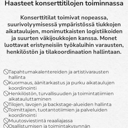
Haasteet konserttitilojen toiminnassa
Konserttitilat toimivat nopeassa,
suurivolyymisessä ympäristössä tiukkojen
aikataulujen, monimutkaisten logistiikoiden
ja suurten väkijoukkojen kanssa. Monet
luottavat eristyneisiin työkaluihin varausten,
henkilöstön ja tilakoordinaation hallintaan.
Tapahtumakalentereiden ja artistivarausten
hallinta
Kuormaus, äänitarkastus ja purku aikataulujen
koordinointi
Henkilöstön, turvallisuuden ja toimintatiimien
aikatauluttaminen
Tilojen, lavojen ja backstage-alueiden hallinta
Toimittajien, tuotantotiimien ja palveluiden
koordinointi
Muutosviestintä reaaliajassa
Osallistumisen ja toimintakysynnän