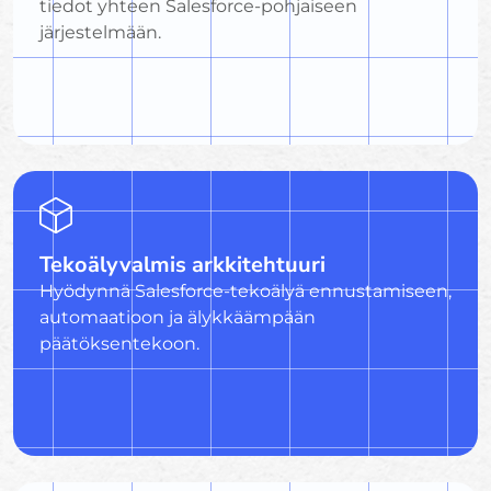
tiedot yhteen Salesforce-pohjaiseen
järjestelmään.
Tekoälyvalmis arkkitehtuuri
Hyödynnä Salesforce-tekoälyä ennustamiseen,
automaatioon ja älykkäämpään
päätöksentekoon.