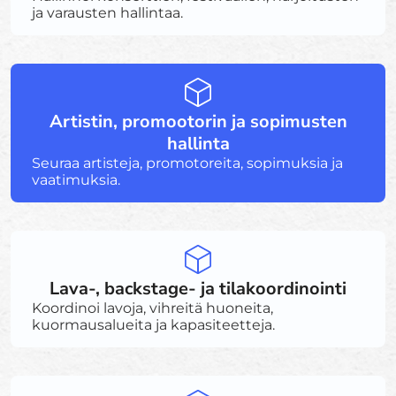
ja varausten hallintaa.
Artistin, promootorin ja sopimusten
hallinta
Seuraa artisteja, promotoreita, sopimuksia ja
vaatimuksia.
Lava-, backstage- ja tilakoordinointi
Koordinoi lavoja, vihreitä huoneita,
kuormausalueita ja kapasiteetteja.