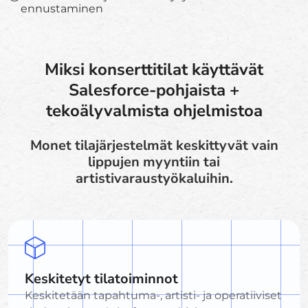
ennustaminen
Miksi konserttitilat käyttävät
Salesforce-pohjaista +
tekoälyvalmista ohjelmistoa
Monet tilajärjestelmät keskittyvät vain
lippujen myyntiin tai
artistivaraustyökaluihin.
Keskitetyt tilatoiminnot
Keskitetään tapahtuma-, artisti- ja operatiiviset