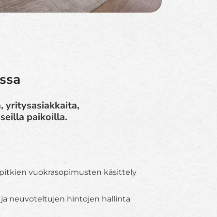
issa
 yritysasiakkaita,
eilla paikoilla.
ipitkien vuokrasopimusten käsittely
 ja neuvoteltujen hintojen hallinta