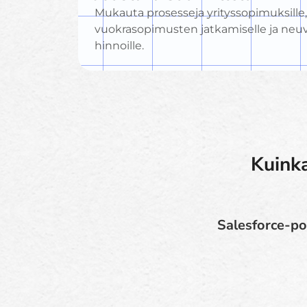
Mukauta prosesseja yrityssopimuksille,
vuokrasopimusten jatkamiselle ja neuvo
hinnoille.
Kuinka
Salesforce-poh