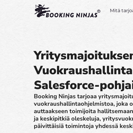
Mitä tar
Yritysmajoitukse
Vuokraushallinta
Salesforce-pohja
Booking Ninjas tarjoaa yritysmajoi
vuokraushallintaohjelmistoa, joka 
auttaakseen toimijoita hallitsemaan 
ja keskipitkiä oleskeluja, yritysvuo
päivittäisiä toimintoja yhdessä keski