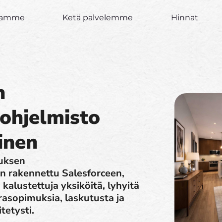
joamme
Ketä palvelemme
Hinnat
n
ohjelmisto
inen
tuksen
on rakennettu Salesforceen,
kalustettuja yksiköitä, lyhyitä
krasopimuksia, laskutusta ja
tetysti.