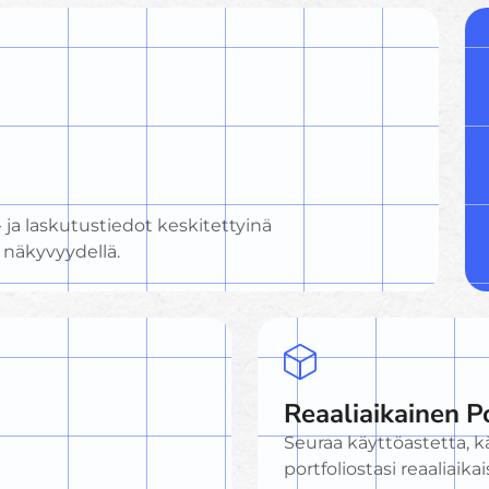
 ja laskutustiedot keskitettyinä
 näkyvyydellä.
Reaaliaikainen P
Seuraa käyttöastetta, kä
portfoliostasi reaaliaikai