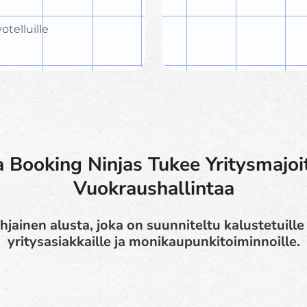
telluille
 Booking Ninjas Tukee Yritysmajo
Vuokraushallintaa
jainen alusta, joka on suunniteltu kalustetuille
yritysasiakkaille ja monikaupunkitoiminnoille.