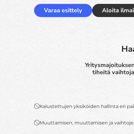
Varaa esittely
Aloita ilma
Haa
Yritysmajoituksen
tiheitä vaihtoj
Kalustettujen yksiköiden hallinta eri pa
Muuttamisen, muuttamisen ja vaihtojen