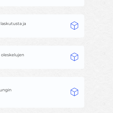
 laskutusta ja
a oleskelujen
pungin