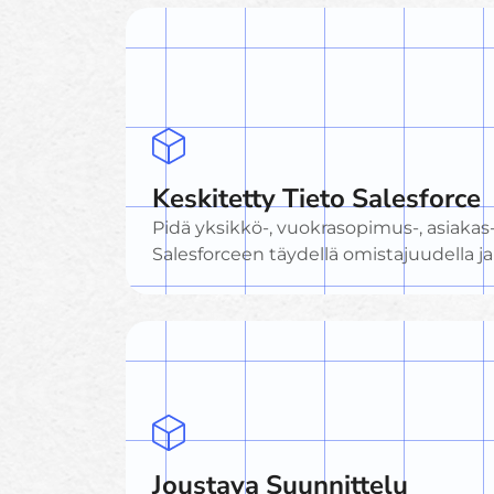
Keskitetty Tieto Salesforce
Pidä yksikkö-, vuokrasopimus-, asiakas-
Salesforceen täydellä omistajuudella ja
Joustava Suunnittelu