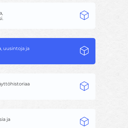
a,
i.
, uusintoja ja
äyttöhistoriaa
ia ja