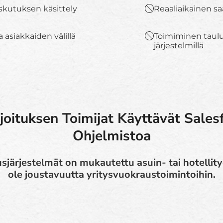
askutuksen käsittely
Reaaliaikainen s
asiakkaiden välillä
Toimiminen tauluk
järjestelmillä
joituksen Toimijat Käyttävät Sales
Ohjelmistoa
järjestelmät on mukautettu asuin- tai hotellityö
ole joustavuutta yritysvuokraustoimintoihin.