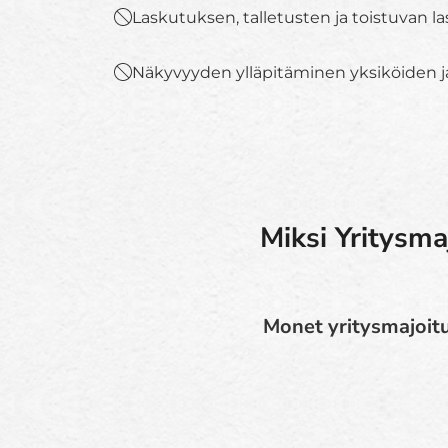
Laskutuksen, talletusten ja toistuvan l
Näkyvyyden ylläpitäminen yksiköiden ja 
Miksi Yritysma
Monet yritysmajoitus