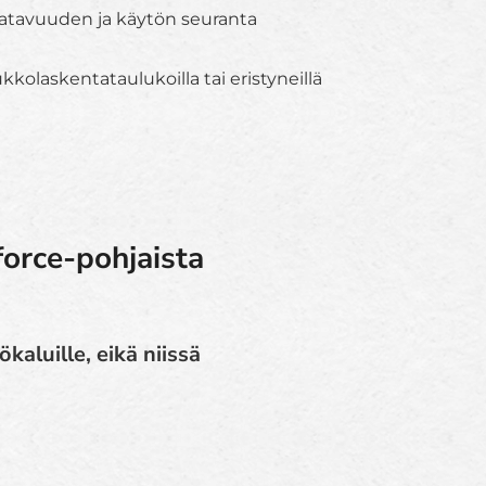
aatavuuden ja käytön seuranta
kolaskentataulukoilla tai eristyneillä
force-pohjaista
kaluille, eikä niissä