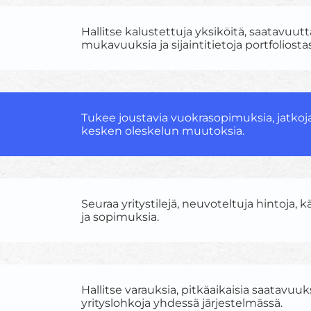
Hallitse kalustettuja yksiköitä, saatavuutt
mukavuuksia ja sijaintitietoja portfoliostas
Tukee joustavia vuokrasopimuksia, jatkoja
kesken oleskelun muutoksia.
Seuraa yritystilejä, neuvoteltuja hintoja, k
ja sopimuksia.
Hallitse varauksia, pitkäaikaisia saatavuuks
yrityslohkoja yhdessä järjestelmässä.