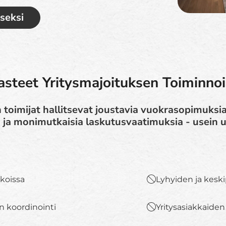
iseksi
steet Yritysmajoituksen Toiminno
 toimijat hallitsevat joustavia vuokrasopimuksia,
a ja monimutkaisia laskutusvaatimuksia - usein us
ikoissa
Lyhyiden ja kesk
 koordinointi
Yritysasiakkaiden