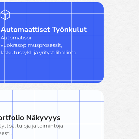
Automaattiset Työnkulut
Automatisoi
vuokrasopimusprosessit,
laskutussykli ja yritystilihallinta.
ortfolio Näkyvyys
yttöä, tuloja ja toimintoja
sesti.