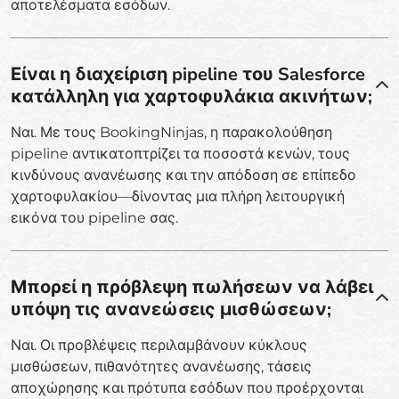
αποτελέσματα εσόδων.
Είναι η διαχείριση pipeline του Salesforce
κατάλληλη για χαρτοφυλάκια ακινήτων;
Ναι. Με τους BookingNinjas, η παρακολούθηση
pipeline αντικατοπτρίζει τα ποσοστά κενών, τους
κινδύνους ανανέωσης και την απόδοση σε επίπεδο
χαρτοφυλακίου—δίνοντας μια πλήρη λειτουργική
εικόνα του pipeline σας.
Μπορεί η πρόβλεψη πωλήσεων να λάβει
υπόψη τις ανανεώσεις μισθώσεων;
Ναι. Οι προβλέψεις περιλαμβάνουν κύκλους
μισθώσεων, πιθανότητες ανανέωσης, τάσεις
αποχώρησης και πρότυπα εσόδων που προέρχονται