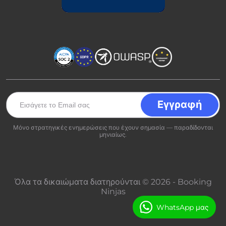
Μόνο στρατηγικές ενημερώσεις που έχουν σημασία — παραδίδονται
μηνιαίως.
Όλα τα δικαιώματα διατηρούνται © 2026 - Booking
Ninjas
WhatsApp μας