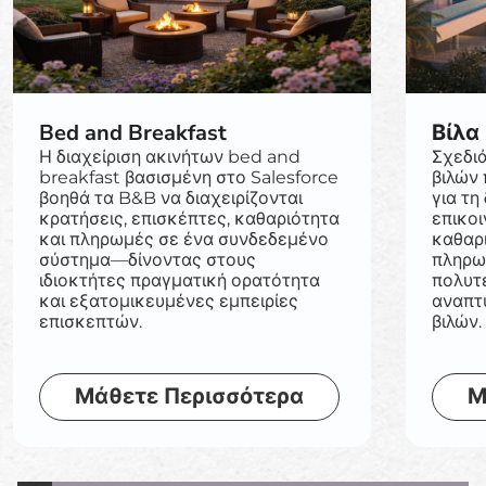
Bed and Breakfast
Βίλα
Η διαχείριση ακινήτων bed and
Σχεδι
breakfast βασισμένη στο Salesforce
βιλών 
βοηθά τα B&B να διαχειρίζονται
για τη
κρατήσεις, επισκέπτες, καθαριότητα
επικοι
και πληρωμές σε ένα συνδεδεμένο
καθαρι
σύστημα—δίνοντας στους
πληρω
ιδιοκτήτες πραγματική ορατότητα
πολυτε
και εξατομικευμένες εμπειρίες
αναπτ
επισκεπτών.
βιλών.
Μάθετε Περισσότερα
Μ