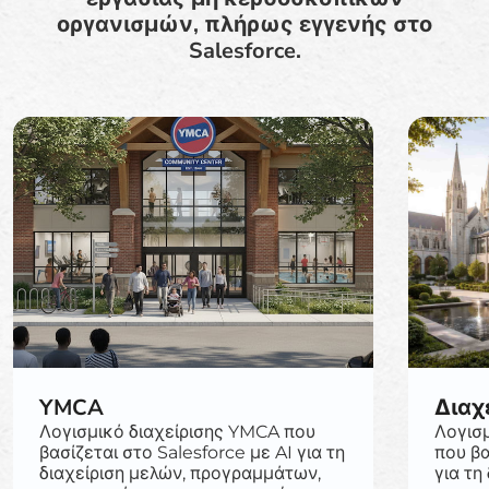
οργανισμών, πλήρως εγγενής στο
Salesforce.
YMCA
Διαχ
Λογισμικό διαχείρισης YMCA που
Λογισμ
βασίζεται στο Salesforce με AI για τη
που βα
διαχείριση μελών, προγραμμάτων,
για τη