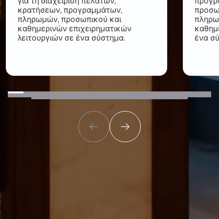
για τη διαχείριση πελατών,
προγρ
κρατήσεων, προγραμμάτων,
προσω
πληρωμών, προσωπικού και
πληρω
καθημερινών επιχειρηματικών
καθημε
λειτουργιών σε ένα σύστημα.
ένα σ