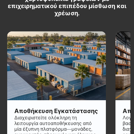
επιχειρηματικού επιπέδου μίσθωση και
χρέωση.
Αποθήκευση Εγκατάστασης
Απ
Διαχειριστείτε ολόκληρη τη
Λογι
λειτουργία αυτοαποθήκευσης από
βασίζ
μία έξυπνη πλατφόρμα—μονάδες,
διαχ