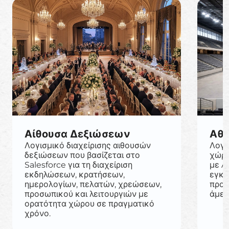
Αίθουσα Δεξιώσεων
Αθλ
Λογισμικό διαχείρισης αιθουσών
Λογι
δεξιώσεων που βασίζεται στο
χώρω
Salesforce για τη διαχείριση
με A
εκδηλώσεων, κρατήσεων,
εγκα
ημερολογίων, πελατών, χρεώσεων,
προσ
προσωπικού και λειτουργιών με
άμεσ
ορατότητα χώρου σε πραγματικό
χρόνο.