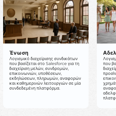
Ένωση
Αδε
Λογισμικό διαχείρισης συνδικάτων
Λογισ
που βασίζεται στο Salesforce για τη
που βα
διαχείριση μελών, συνδρομών,
διαχεί
επικοινωνιών, υποθέσεων,
προσλ
εκδηλώσεων, πληρωμών, αναφορών
επικο
και καθημερινών λειτουργιών σε μία
χρημά
συνδεδεμένη πλατφόρμα.
αναφο
αδελφ
πλατφ