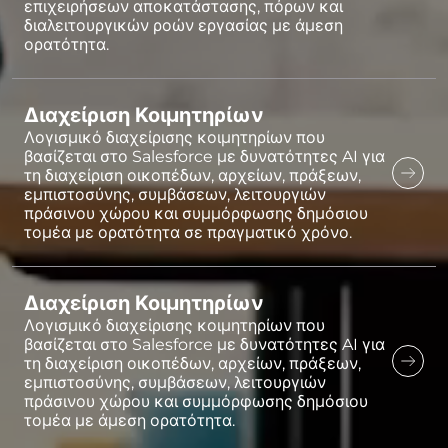
επιχειρήσεων αποκατάστασης, πόρων και
διαλειτουργικών ροών εργασίας με άμεση
ορατότητα.
Διαχείριση Κοιμητηρίων
Λογισμικό διαχείρισης κοιμητηρίων που
βασίζεται στο Salesforce με δυνατότητες AI για
τη διαχείριση οικοπέδων, αρχείων, πράξεων,
εμπιστοσύνης, συμβάσεων, λειτουργιών
πράσινου χώρου και συμμόρφωσης δημόσιου
τομέα με ορατότητα σε πραγματικό χρόνο.
Διαχείριση Κοιμητηρίων
Λογισμικό διαχείρισης κοιμητηρίων που
βασίζεται στο Salesforce με δυνατότητες AI για
τη διαχείριση οικοπέδων, αρχείων, πράξεων,
εμπιστοσύνης, συμβάσεων, λειτουργιών
πράσινου χώρου και συμμόρφωσης δημόσιου
τομέα με άμεση ορατότητα.