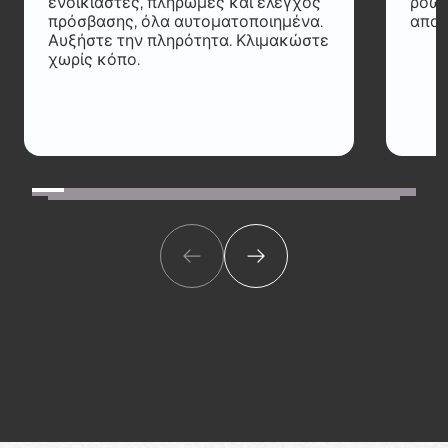
ενοικιαστές, πληρωμές και έλεγχος
ροών
πρόσβασης, όλα αυτοματοποιημένα.
αποθ
Αυξήστε την πληρότητα. Κλιμακώστε
χωρίς κόπο.