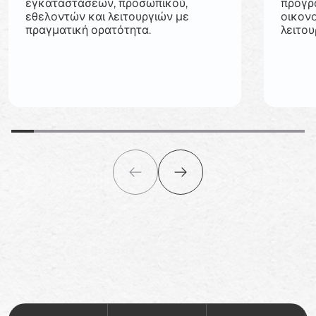
εγκαταστάσεων, προσωπικού,
προγρ
εθελοντών και λειτουργιών με
οικον
πραγματική ορατότητα.
λειτου