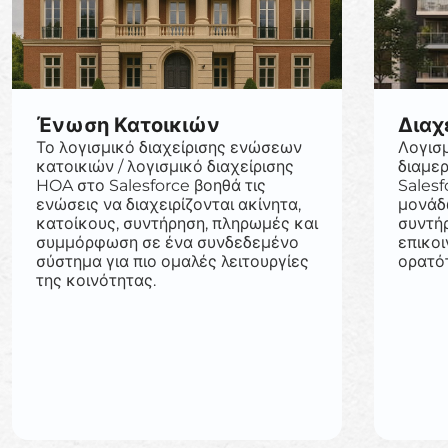
Ένωση Κατοικιών
Διαχ
Το λογισμικό διαχείρισης ενώσεων
Λογισμ
κατοικιών / λογισμικό διαχείρισης
διαμερ
HOA στο Salesforce βοηθά τις
Salesf
ενώσεις να διαχειρίζονται ακίνητα,
μονάδ
κατοίκους, συντήρηση, πληρωμές και
συντή
συμμόρφωση σε ένα συνδεδεμένο
επικο
σύστημα για πιο ομαλές λειτουργίες
ορατότ
της κοινότητας.