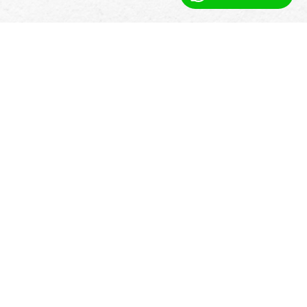
Χαρακτηριστικά Λογισμικού
Διαχείρισης Ιατρικού Σπα
Για ιατρικά σπα, οι Booking Ninjas
υποστηρίζουν δομημένες ροές εργασίας
που απαιτούνται για υπηρεσίες κλινικού
τύπου, συμπεριλαμβανομένων:
Προγραμματισμός Βασισμένος σε