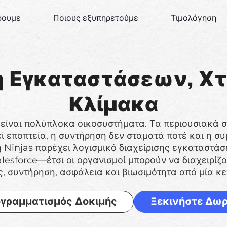
ρουμε
Ποιους εξυπηρετούμε
Τιμολόγηση
η Εγκαταστάσεων, Χτ
Κλίμακα
 είναι πολύπλοκα οικοσυστήματα. Τα περιουσιακά στ
ί εποπτεία, η συντήρηση δεν σταματά ποτέ και η σ
 Ninjas παρέχει λογισμικό διαχείρισης εγκαταστάσε
lesforce—έτσι οι οργανισμοί μπορούν να διαχειρίζ
ς, συντήρηση, ασφάλεια και βιωσιμότητα από μία κ
γραμματισμός Δοκιμής
Ξεκινήστε Δω