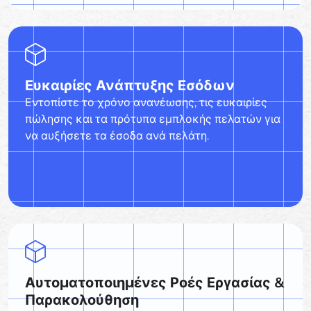
Ευκαιρίες Ανάπτυξης Εσόδων
Εντοπίστε το χρόνο ανανέωσης, τις ευκαιρίες
πώλησης και τα πρότυπα εμπλοκής πελατών για
να αυξήσετε τα έσοδα ανά πελάτη.
Αυτοματοποιημένες Ροές Εργασίας &
Παρακολούθηση