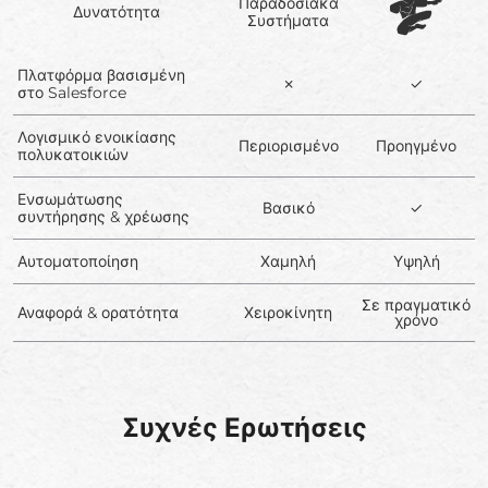
Παραδοσιακά
Δυνατότητα
Συστήματα
Πλατφόρμα βασισμένη
✗
✓
στο Salesforce
Λογισμικό ενοικίασης
Περιορισμένο
Προηγμένο
πολυκατοικιών
Ενσωμάτωσης
Βασικό
✓
συντήρησης & χρέωσης
Αυτοματοποίηση
Χαμηλή
Υψηλή
Σε πραγματικό
Αναφορά & ορατότητα
Χειροκίνητη
χρόνο
Συχνές Ερωτήσεις