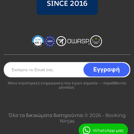
Μόνο στρατηγικές ενημερώσεις που έχουν σημασία — παραδίδονται
μηνιαίως.
Όλα τα δικαιώματα διατηρούνται © 2026 - Booking
Ninjas
WhatsApp μας