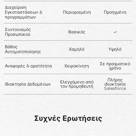
Διαχείριση
Εγκαταστάσεων &
Περιορισμένη
Προηγμένη
προγραμμάτων
Συντονισμός
Βασικός
✓
Προσωπικού
Βάθος
Χαμηλό
Υψηλό
Αυτοματοποίησης
Σε πραγματικό
Αναφορές & ορατότητα
Χειροκίνητη
χρόνο
Πλήρης
Ελεγχόμενο από
Ιδιοκτησία Δεδομένων
ιδιοκτησία
τον προμηθευτή
Salesforce
Συχνές Ερωτήσεις