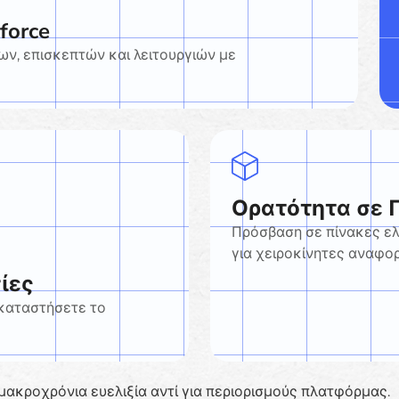
force
ν, επισκεπτών και λειτουργιών με
Ορατότητα σε 
Πρόσβαση σε πίνακες ελ
για χειροκίνητες αναφο
ίες
ικαταστήσετε το
μακροχρόνια ευελιξία αντί για περιορισμούς πλατφόρμας.