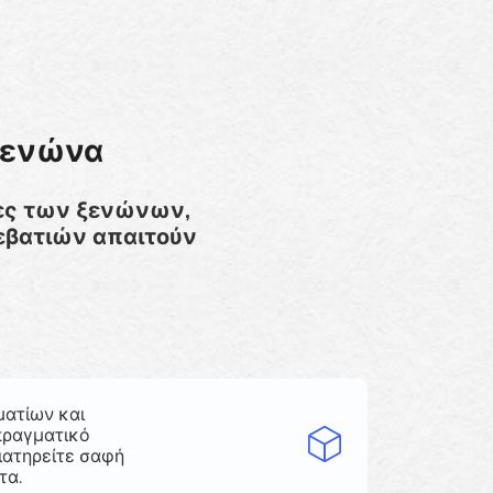
Ξενώνα
ητες των ξενώνων,
ρεβατιών απαιτούν
ματίων και
πραγματικό
ιατηρείτε σαφή
τα.