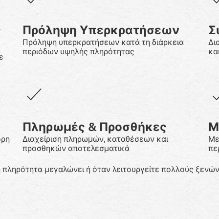
ς
Πρόληψη Υπερκρατήσεων
Σ
Πρόληψη υπερκρατήσεων κατά τη διάρκεια
Δι
περιόδων υψηλής πληρότητας
κα
ε
ς
Πληρωμές & Προσθήκες
Μ
ορη
Διαχείριση πληρωμών, καταθέσεων και
Με
προσθηκών αποτελεσματικά
πε
 πληρότητα μεγαλώνει ή όταν λειτουργείτε πολλούς ξενώνε