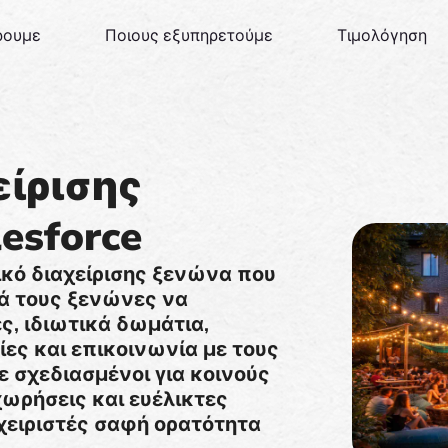
ρουμε
Ποιους εξυπηρετούμε
Τιμολόγηση
είρισης
esforce
μικό διαχείρισης ξενώνα που
ηθά τους ξενώνες να
ες, ιδιωτικά δωμάτια,
ίες και επικοινωνία με τους
ε σχεδιασμένοι για κοινούς
χωρήσεις και ευέλικτες
χειριστές σαφή ορατότητα