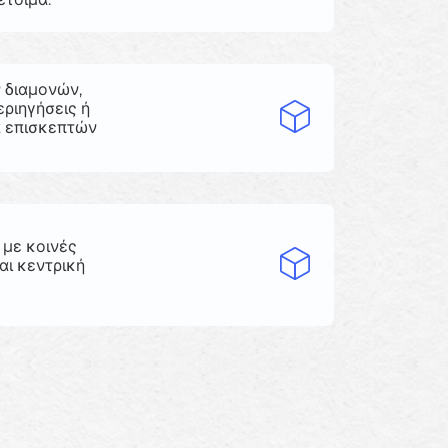
 διαμονών,
ριηγήσεις ή
α επισκεπτών
 με κοινές
αι κεντρική