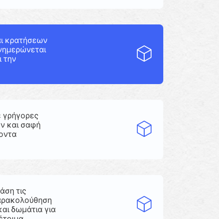
αι κρατήσεων
ενημερώνεται
ι την
ε γρήγορες
ν και σαφή
λοντα
άση τις
Παρακολούθηση
αι δωμάτια για
έτοιμα.