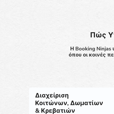
Πώς Υ
Η Booking Ninjas
όπου οι κοινές π
Διαχείριση
Κοιτώνων, Δωματίων
& Κρεβατιών