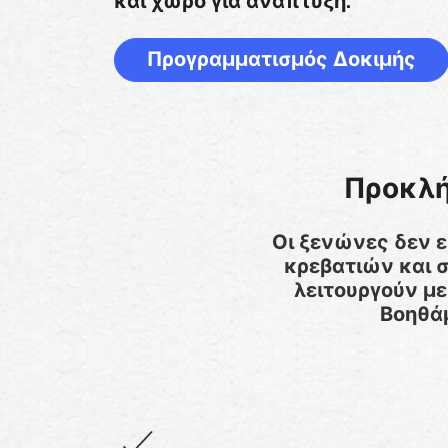
και χώρο για ανάπτυξη.
Προγραμματισμός Δοκιμής
Προκλή
Οι ξενώνες δεν ε
κρεβατιών και 
λειτουργούν με
Βοηθά