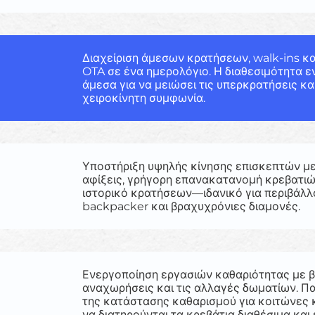
Διαχείριση άμεσων κρατήσεων, walk-ins κ
OTA σε ένα ημερολόγιο. Η διαθεσιμότητα 
άμεσα για να μειώσει τις υπερκρατήσεις κα
χειροκίνητη συμφωνία.
Υποστήριξη υψηλής κίνησης επισκεπτών μ
αφίξεις, γρήγορη επανακατανομή κρεβατιώ
ιστορικό κρατήσεων—ιδανικό για περιβάλ
backpacker και βραχυχρόνιες διαμονές.
Ενεργοποίηση εργασιών καθαριότητας με β
αναχωρήσεις και τις αλλαγές δωματίων. 
της κατάστασης καθαρισμού για κοιτώνες κ
να διατηρούνται τα κρεβάτια διαθέσιμα και 