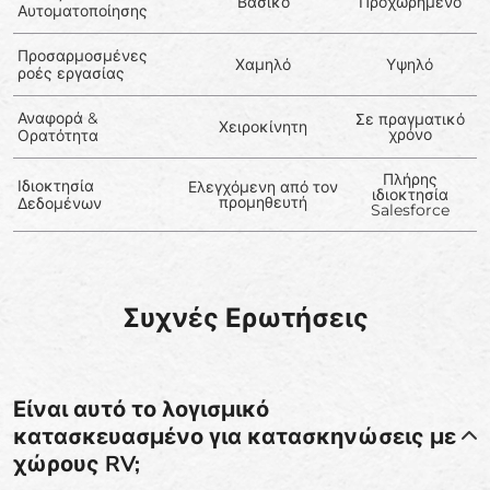
Βασικό
Προχωρημένο
Αυτοματοποίησης
Προσαρμοσμένες
Χαμηλό
Υψηλό
ροές εργασίας
Αναφορά &
Σε πραγματικό
Χειροκίνητη
χρόνο
Ορατότητα
Πλήρης
Ιδιοκτησία
Ελεγχόμενη από τον
ιδιοκτησία
προμηθευτή
Δεδομένων
Salesforce
Συχνές Ερωτήσεις
Είναι αυτό το λογισμικό
κατασκευασμένο για κατασκηνώσεις με
χώρους RV;