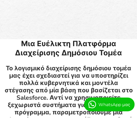
Μια Ευέλικτη Πλατφόρμα
Διαχείρισης Δημόσιου Τομέα
Το λογισμικό διαχείρισης δημόσιου τομέα
μας έχει σχεδιαστεί για να υποστηρίζει
πολλά κυβερνητικά και μοντέλα
στέγασης από μία βάση που βασίζεται στο
Salesforce. Αντί να χρησιμοποιείτε
ξεχωριστά συστήματα για κάθε τμήμα ή
WhatsApp μας
πρόγραμμα, παραμετροποιούμε μία
πλατφόρμα που προσαρμόζεται στη δομή
σας. Λύσεις δημόσιου τομέα που
υποστηρίζουμε: