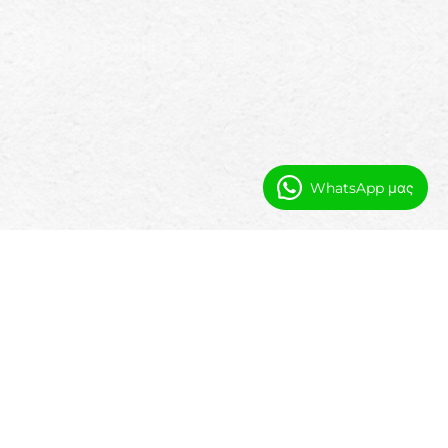
WhatsApp μας
Αυτοματοποίηση και Ορατότητα
για Ηγεσία Στάθμευσης
Με την αυτοματοποίηση του Salesforce και
τις ροές εργασίας που υποστηρίζονται
από AI, οι ηγετικές ομάδες μπορούν: