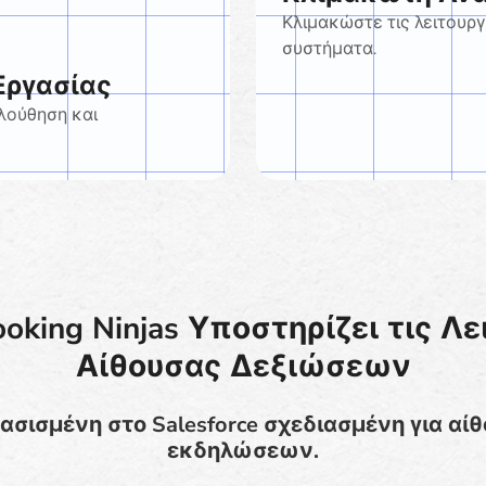
Κλιμακώστε τις λειτουργ
συστήματα.
Εργασίας
λούθηση και
oking Ninjas Υποστηρίζει τις Λε
Αίθουσας Δεξιώσεων
σισμένη στο Salesforce σχεδιασμένη για αί
εκδηλώσεων.