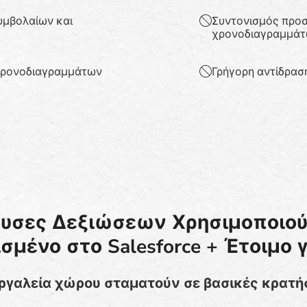
υμβολαίων και
Συντονισμός προσ
χρονοδιαγραμμάτ
 χρονοδιαγραμμάτων
Γρήγορη αντίδραση
θουσες Δεξιώσεων Χρησιμοποιο
σμένο στο Salesforce + Έτοιμο γ
ργαλεία χώρου σταματούν σε βασικές κρατήσ