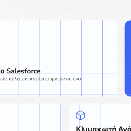
ο Salesforce
ων, πελατών και λειτουργιών σε ένα
Κλιμακωτή Αν