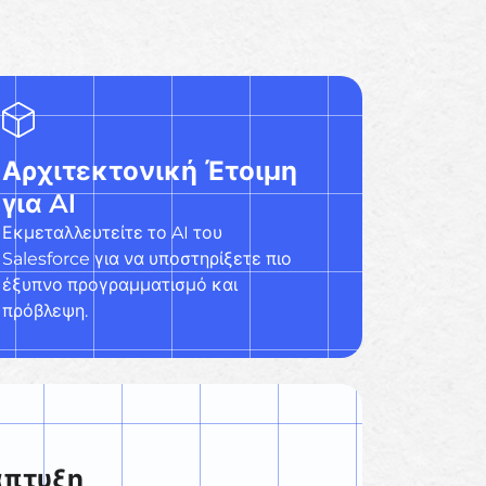
Αρχιτεκτονική Έτοιμη
για AI
Εκμεταλλευτείτε το AI του
Salesforce για να υποστηρίξετε πιο
έξυπνο προγραμματισμό και
πρόβλεψη.
άπτυξη