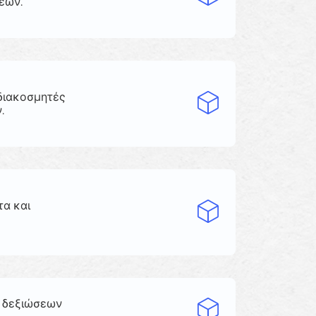
εων.
διακοσμητές
.
τα και
ς δεξιώσεων