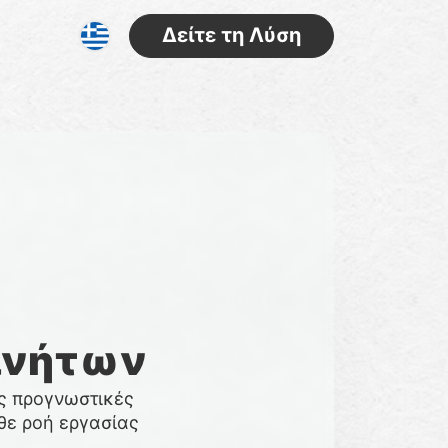
Δείτε τη Λύση
κινήτων
ς προγνωστικές
θε ροή εργασίας