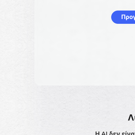
Προγ
Λ
Η AI δεν είν