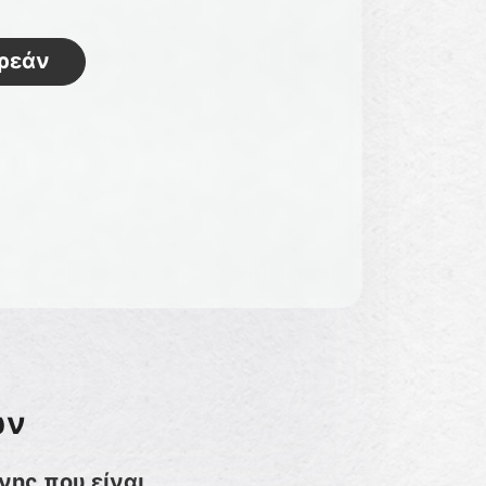
ρεάν
ων
νης που είναι