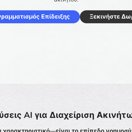
ραμματισμός Επίδειξης
Ξεκινήστε Δω
ύσεις AI για Διαχείριση Ακινήτ
αι χαρακτηριστικό—είναι το επίπεδο νοημοσύ