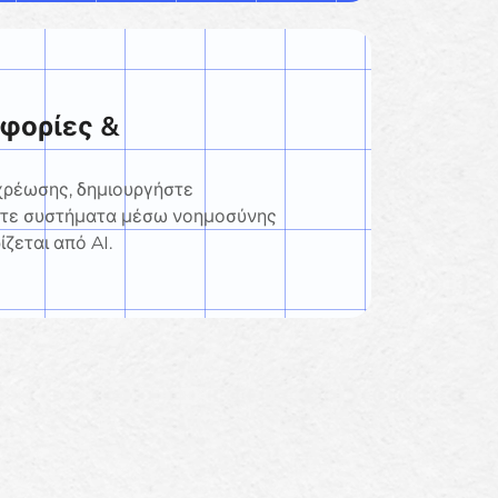
φορίες &
 χρέωσης, δημιουργήστε
στε συστήματα μέσω νοημοσύνης
ζεται από AI.