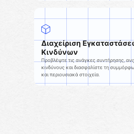
Διαχείριση Εγκαταστάσε
Κινδύνων
Προβλέψτε τις ανάγκες συντήρησης, αν
κινδύνους και διασφαλίστε τη συμμόρφ
και περιουσιακά στοιχεία.