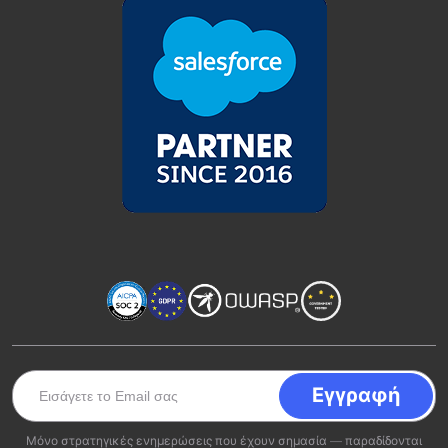
Μόνο στρατηγικές ενημερώσεις που έχουν σημασία — παραδίδονται