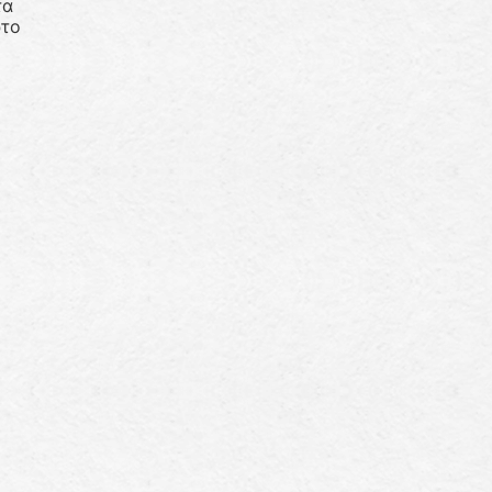
τα
ρτο