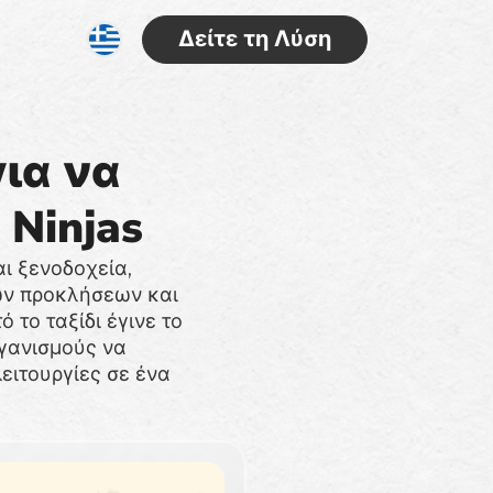
Δείτε τη Λύση
ια να
Ninjas
αι ξενοδοχεία,
ών προκλήσεων και
το ταξίδι έγινε το
γανισμούς να
λειτουργίες σε ένα