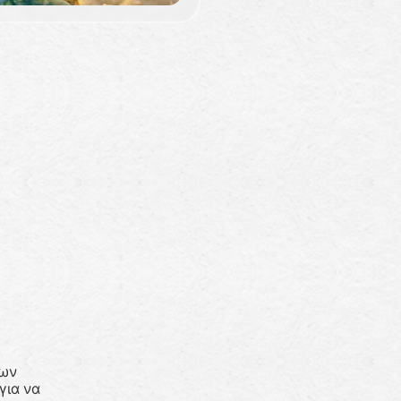
ρων
για να