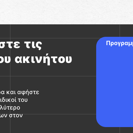
τε τις
Προγραμ
ου ακινήτου
ρα και αφήστε
ιδικοί του
αλύτερο
των στον