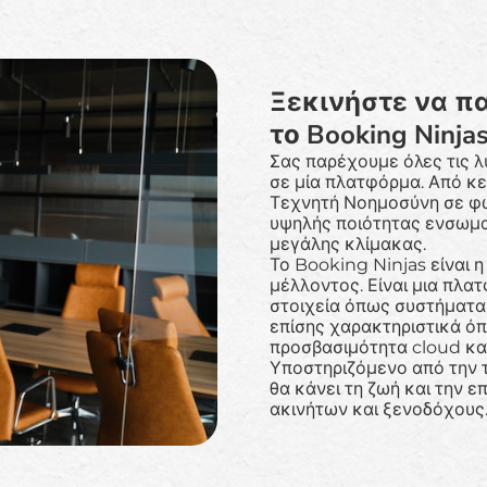
Ξεκινήστε να π
το Booking Ninja
Σας παρέχουμε όλες τις λ
σε μία πλατφόρμα. Από κε
Τεχνητή Νοημοσύνη σε φω
υψηλής ποιότητας ενσωμα
μεγάλης κλίμακας.
Το Booking Ninjas είναι η
μέλλοντος. Είναι μια πλα
στοιχεία όπως συστήματα
επίσης χαρακτηριστικά όπ
προσβασιμότητα cloud και
Υποστηριζόμενο από την τ
θα κάνει τη ζωή και την ε
ακινήτων και ξενοδόχους