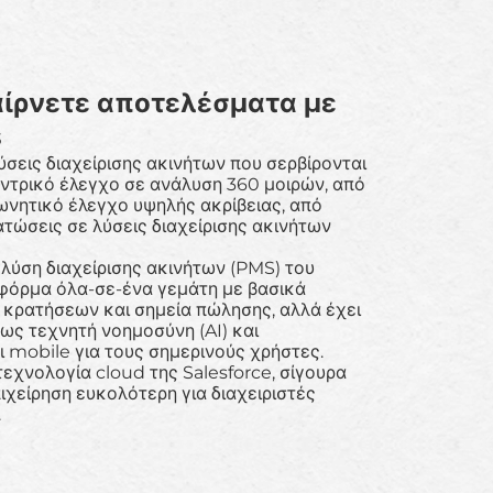
αίρνετε αποτελέσματα με
s
ύσεις διαχείρισης ακινήτων που σερβίρονται
ντρικό έλεγχο σε ανάλυση 360 μοιρών, από
νητικό έλεγχο υψηλής ακρίβειας, από
τώσεις σε λύσεις διαχείρισης ακινήτων
 λύση διαχείρισης ακινήτων (PMS) του
τφόρμα όλα-σε-ένα γεμάτη με βασικά
 κρατήσεων και σημεία πώλησης, αλλά έχει
ως τεχνητή νοημοσύνη (AI) και
 mobile για τους σημερινούς χρήστες.
εχνολογία cloud της Salesforce, σίγουρα
πιχείρηση ευκολότερη για διαχειριστές
.