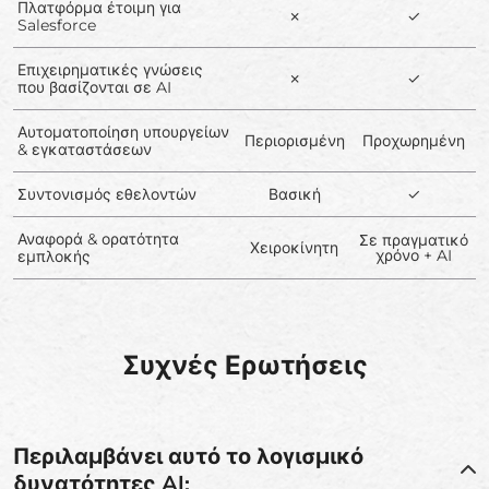
Πλατφόρμα έτοιμη για
✗
✓
Salesforce
Επιχειρηματικές γνώσεις
✗
✓
που βασίζονται σε AI
Αυτοματοποίηση υπουργείων
Περιορισμένη
Προχωρημένη
& εγκαταστάσεων
Συντονισμός εθελοντών
Βασική
✓
Αναφορά & ορατότητα
Σε πραγματικό
Χειροκίνητη
χρόνο + AI
εμπλοκής
Συχνές Ερωτήσεις
Περιλαμβάνει αυτό το λογισμικό
δυνατότητες AI;