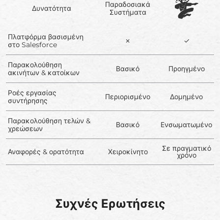
Παραδοσιακά
Δυνατότητα
Συστήματα
Πλατφόρμα βασισμένη
✗
✓
στο Salesforce
Παρακολούθηση
Βασικό
Προηγμένο
ακινήτων & κατοίκων
Ροές εργασίας
Περιορισμένο
Δομημένο
συντήρησης
Παρακολούθηση τελών &
Βασικό
Ενσωματωμένο
χρεώσεων
Σε πραγματικό
Αναφορές & ορατότητα
Χειροκίνητο
χρόνο
Συχνές Ερωτήσεις