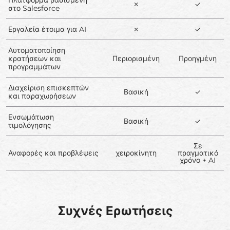
✗
✓
στο Salesforce
Εργαλεία έτοιμα για AI
✗
✓
Αυτοματοποίηση
κρατήσεων και
Περιορισμένη
Προηγμένη
προγραμμάτων
Διαχείριση επισκεπτών
Βασική
✓
και παραχωρήσεων
Ενσωμάτωση
Βασική
✓
τιμολόγησης
Σε
Αναφορές και προβλέψεις
χειροκίνητη
πραγματικό
χρόνο + AI
Συχνές Ερωτήσεις