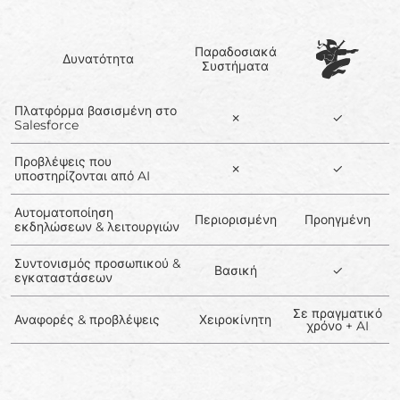
Παραδοσιακά
Δυνατότητα
Συστήματα
Πλατφόρμα βασισμένη στο
✗
✓
Salesforce
Προβλέψεις που
✗
✓
υποστηρίζονται από AI
Αυτοματοποίηση
Περιορισμένη
Προηγμένη
εκδηλώσεων & λειτουργιών
Συντονισμός προσωπικού &
Βασική
✓
εγκαταστάσεων
Σε πραγματικό
Αναφορές & προβλέψεις
Χειροκίνητη
χρόνο + AI