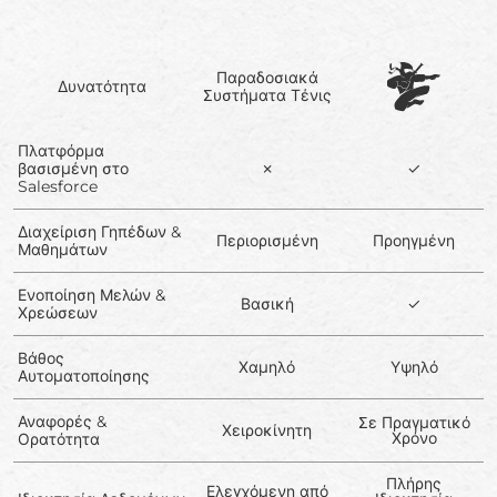
Παραδοσιακά
Δυνατότητα
Συστήματα Τένις
Πλατφόρμα
βασισμένη στο
✗
✓
Salesforce
Διαχείριση Γηπέδων &
Περιορισμένη
Προηγμένη
Μαθημάτων
Ενοποίηση Μελών &
Βασική
✓
Χρεώσεων
Βάθος
Χαμηλό
Υψηλό
Αυτοματοποίησης
Αναφορές &
Σε Πραγματικό
Χειροκίνητη
Χρόνο
Ορατότητα
Πλήρης
Ελεγχόμενη από