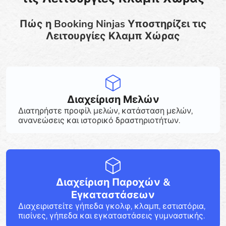
Πώς η Booking Ninjas Υποστηρίζει τις
Λειτουργίες Κλαμπ Χώρας
Διαχείριση Μελών
Διατηρήστε προφίλ μελών, κατάσταση μελών,
ανανεώσεις και ιστορικό δραστηριοτήτων.
Διαχείριση Παροχών &
Εγκαταστάσεων
Διαχειριστείτε γήπεδα γκολφ, κλαμπ, εστιατόρια,
πισίνες, γήπεδα και εγκαταστάσεις γυμναστικής.