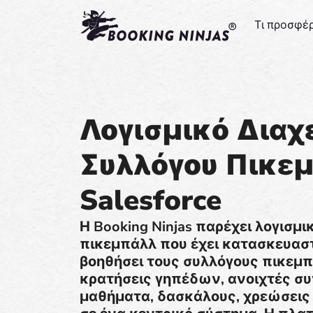
Τι προσφέ
Λογισμικό Διαχ
Συλλόγου Πικε
Salesforce
Η Booking Ninjas παρέχει λογισμι
πικεμπάλλ που έχει κατασκευαστε
βοηθήσει τους συλλόγους πικεμπά
κρατήσεις γηπέδων, ανοιχτές συ
μαθήματα, δασκάλους, χρεώσεις 