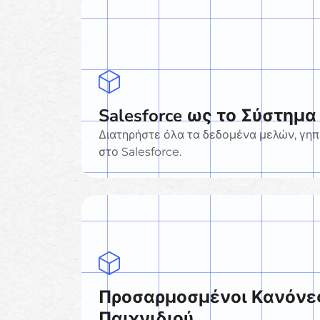
Salesforce ως το Σύστημ
Διατηρήστε όλα τα δεδομένα μελών, γηπ
στο Salesforce.
Προσαρμοσμένοι Κανόνες
Παιχνιδιού