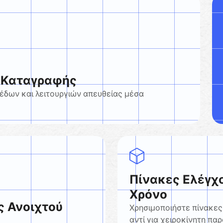
α Καταγραφής
έδων και λειτουργιών απευθείας μέσα
Πίνακες Ελέγχ
Χρόνο
 Ανοιχτού
Χρησιμοποιήστε πίνακες
αντί για χειροκίνητη πα