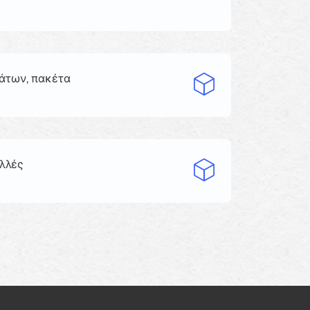
μάτων, πακέτα
ολλές