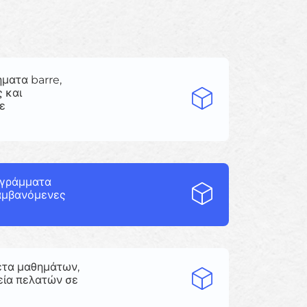
ματα barre,
ς και
ε
ογράμματα
λαμβανόμενες
κέτα μαθημάτων,
εία πελατών σε