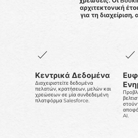
χρεώσεις. Οι Booki
αρχιτεκτονική έτο
για τη διαχείριση
Κεντρικά Δεδομένα
Ευφ
Ενη
Διαχειριστείτε δεδομένα
πελατών, κρατήσεων, μελών και
Προβλ
χρεώσεων σε μία συνδεδεμένη
βελτισ
πλατφόρμα Salesforce.
στούντ
αποφά
AI.