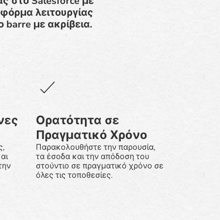
ς στο Salesforce με
τφόρμα λειτουργίας
barre με ακρίβεια.
νες
Ορατότητα σε
Πραγματικό Χρόνο
ς,
Παρακολουθήστε την παρουσία,
αι
τα έσοδα και την απόδοση του
την
στούντιο σε πραγματικό χρόνο σε
όλες τις τοποθεσίες.