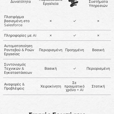
Δυνατότητα
Συστήματα
Εργαλεία
Υπηρεσιών
Πλατφόρμα
βασισμένη στο
✗
✓
✗
Salesforce
Πληροφορίες με AI
✗
✓
✗
Αυτοματοποίηση
Ραντεβού & Ροών
Περιορισμένη
Προηγμένη
Βασική
Εργασίας
Συντονισμός
Τεχνικών &
Βασική
✓
Περιορισμένη
Εγκαταστάσεων
Σε
Αναφορές &
Χειροκίνητη
πραγματικό
Στατική
Προβλέψεις
χρόνο + AI