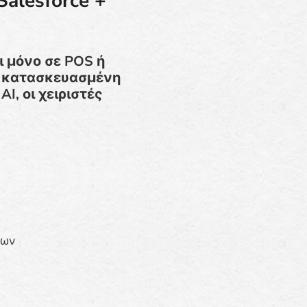
alesforce +
 μόνο σε POS ή
αι κατασκευασμένη
AI, οι χειριστές
των