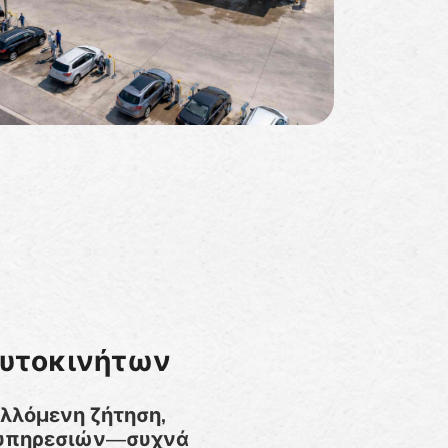
Αυτοκινήτων
αλλόμενη ζήτηση,
α υπηρεσιών—συχνά