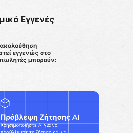
μικό Εγγενές
αρακολούθηση
στεί εγγενώς στο
ανοπωλητές μπορούν:
Πρόβλεψη Ζήτησης AI
Χρησιμοποιήστε AI για να
προβλέψετε τη ζήτηση και να