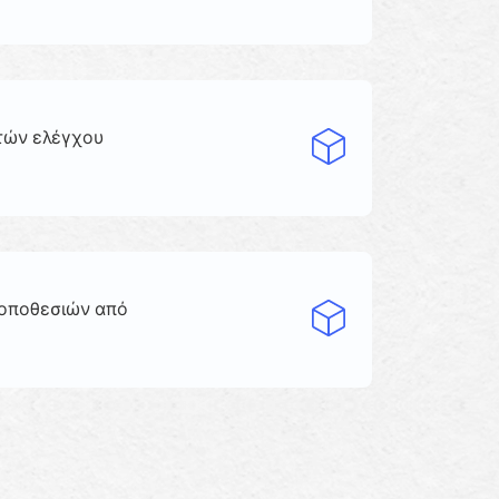
τών ελέγχου
τοποθεσιών από