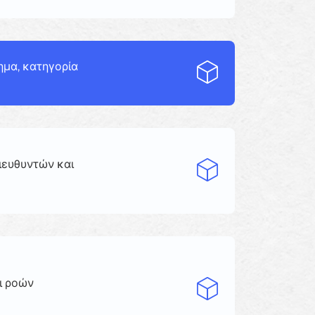
μα, κατηγορία
ιευθυντών και
ι ροών