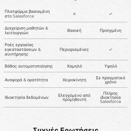
Πλατφόρμα βασισμένη
✗
✓
στο Salesforce
Διαχείριση μαθητών &
Βασική
Προηγμένη
λειτουργιών
Ροές εργασίας
εγκαταστάσεων &
Περιορισμένες
✓
συντήρησης
Βάθος αυτοματοποίησης
Χαμηλό
Υψηλό
Σε πραγματικό
Αναφορά & ορατότητα
Χειροκίνητη
χρόνο
Πλήρης
Ελεγχόμενο από
Ιδιοκτησία δεδομένων
ιδιοκτησία
προμηθευτή
Salesforce
Συχνές Ερωτήσεις