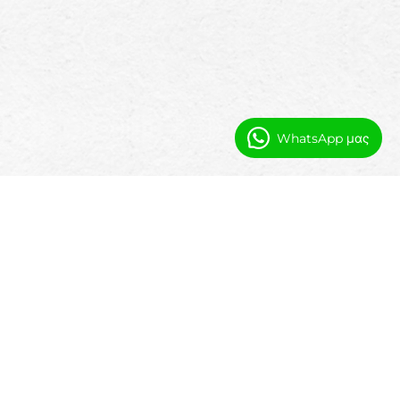
WhatsApp μας
Πώς η Booking Ninjas Υποστηρίζει
τις Λειτουργίες Υδάτων
Μια κεντρική πλατφόρμα για περιουσιακά
στοιχεία, εγκαταστάσεις, συντήρηση και
συμμόρφωση.