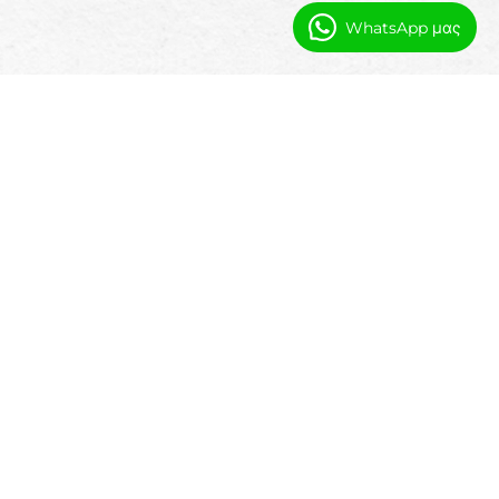
WhatsApp μας
Συχνές Ερωτήσεις
Είναι αυτό το λογισμικό σχεδιασμένο
ειδικά για κέντρα υποχώρησης;
Ναι. Η Booking Ninjas έχει ρυθμιστεί για να
υποστηρίζει κέντρα υποχώρησης που διαχειρίζονται
καταλύματα παράλληλα με προγράμματα και ομαδικές
διαμονές.
Μπορούμε να διαχειριστούμε ομαδικές
υποχωρήσεις και ατομικούς επισκέπτες;
Ναι. Οι ομαδικές κρατήσεις και οι ατομικοί