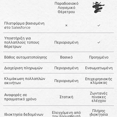
Παραδοσιακό
Λογισμικό
Θέρετρου
Πλατφόρμα βασισμένη
✗
✓
στο Salesforce
Υποστήριξη για
πολλαπλούς τύπους
Περιορισμένη
✓
θέρετρων
Βάθος αυτοματοποίησης
Βασικό
Προηγμένο
Διαχείριση πληρωμών
Περιορισμένη
Ενσωματωμένη
Κλιμάκωση πολλαπλών
Επιχειρησιακής
Περιορισμένη
κλίμακας
ακινήτων
Ζωντανές
Αναφορές σε
Στατική
πίνακες
πραγματικό χρόνο
ελέγχου
Πλήρης
Ελεγχόμενη από
Ιδιοκτησία δεδομένων
ιδιοκτησία
τον προμηθευτή