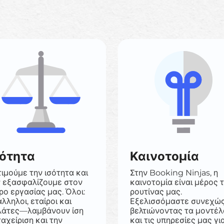
σότητα
Καινοτομία
ιμούμε την ισότητα και
Στην Booking Ninjas, η
ν εξασφαλίζουμε στον
καινοτομία είναι μέρος 
ο εργασίας μας. Όλοι:
ρουτίνας μας.
λληλοι, εταίροι και
Εξελισσόμαστε συνεχώς
λάτες—λαμβάνουν ίση
βελτιώνοντας τα μοντέλ
αχείριση και την
και τις υπηρεσίες μας γι