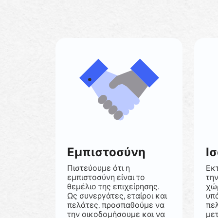
Εμπιστοσύνη
Ι
Πιστεύουμε ότι η
Εκτ
εμπιστοσύνη είναι το
τη
θεμέλιο της επιχείρησης.
χώρ
Ως συνεργάτες, εταίροι και
υπά
πελάτες, προσπαθούμε να
πε
την οικοδομήσουμε και να
μετ