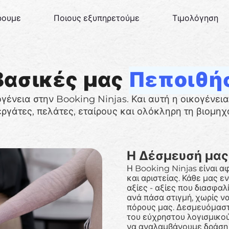
ρουμε
Ποιους εξυπηρετούμε
Τιμολόγηση
Βασικές μας
Πεποιθή
ογένεια στην Booking Ninjas. Και αυτή η οικογένεια
ργάτες, πελάτες, εταίρους και ολόκληρη τη βιομηχ
Η Δέσμευσή μας
Η Booking Ninjas είναι 
και αριστείας. Κάθε μας ε
αξίες - αξίες που διασφα
ανά πάσα στιγμή, χωρίς ν
πόρους μας. Δεσμευόμαστ
του εύχρηστου λογισμικού
να αναλαμβάνουμε δράση π