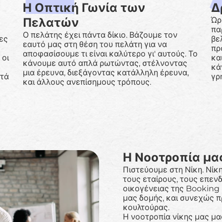
Η Οπτική Γωνία των
Δ
Πελατών
Ώρ
πα
Ο πελάτης έχει πάντα δίκιο. Βάζουμε τον
ες
βε
εαυτό μας στη θέση του πελάτη για να
πρ
αποφασίσουμε τι είναι καλύτερο γι' αυτούς. Το
 οι
κα
κάνουμε αυτό απλά ρωτώντας, στέλνοντας
κά
μια έρευνα, διεξάγοντας κατάλληλη έρευνα,
στά
γρ
και άλλους ανεπίσημους τρόπους.
Η Νοοτροπία μα
Πιστεύουμε στη Νίκη. Νίκη
τους εταίρους, τους επενδ
οικογένειας της Booking 
μας δομής, και συνεχώς 
κουλτούρας.
Η νοοτροπία νίκης μας μα