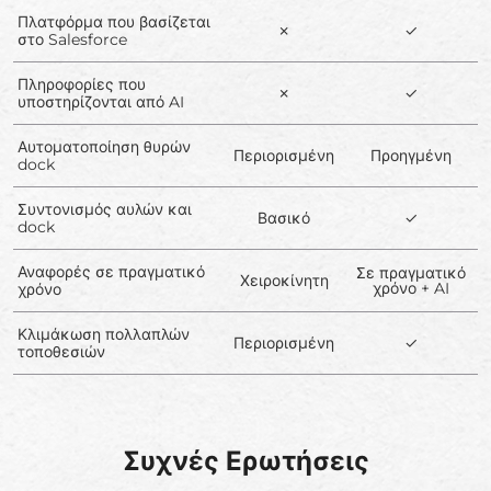
Πλατφόρμα που βασίζεται
✗
✓
στο Salesforce
Πληροφορίες που
✗
✓
υποστηρίζονται από AI
Αυτοματοποίηση θυρών
Περιορισμένη
Προηγμένη
dock
Συντονισμός αυλών και
Βασικό
✓
dock
Αναφορές σε πραγματικό
Σε πραγματικό
Χειροκίνητη
χρόνο + AI
χρόνο
Κλιμάκωση πολλαπλών
Περιορισμένη
✓
τοποθεσιών
Συχνές Ερωτήσεις