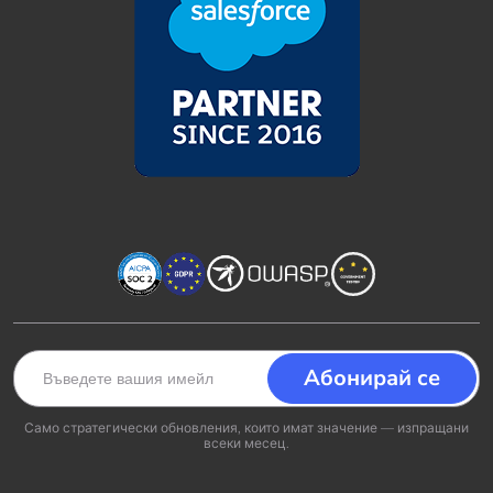
Само стратегически обновления, които имат значение — изпращани
всеки месец.