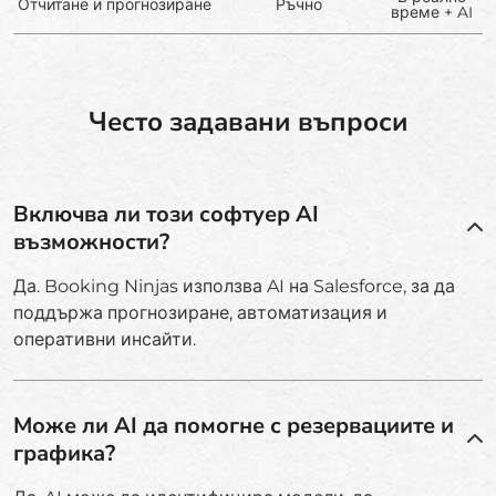
Отчитане и прогнозиране
Ръчно
време + AI
Често задавани въпроси
Включва ли този софтуер AI
възможности?
Да. Booking Ninjas използва AI на Salesforce, за да
поддържа прогнозиране, автоматизация и
оперативни инсайти.
Може ли AI да помогне с резервациите и
графика?