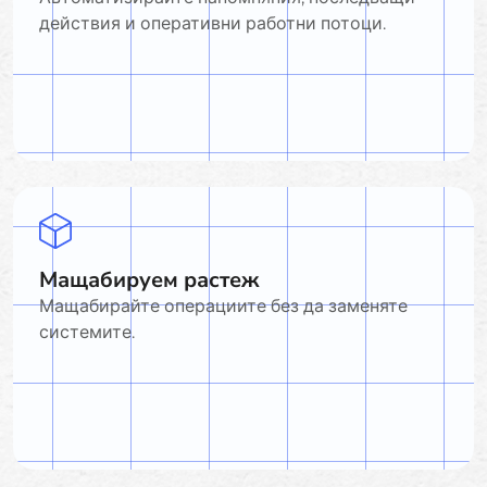
действия и оперативни работни потоци.
Мащабируем растеж
Мащабирайте операциите без да заменяте
системите.