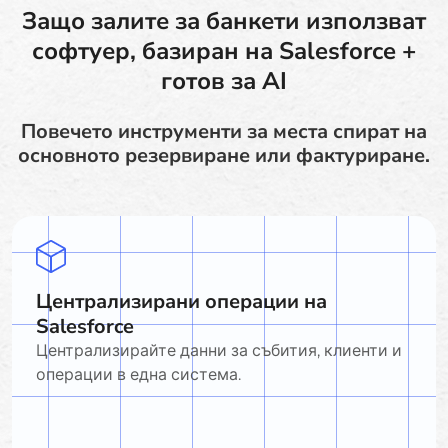
Защо залите за банкети използват
софтуер, базиран на Salesforce +
готов за AI
Повечето инструменти за места спират на
основното резервиране или фактуриране.
Централизирани операции на
Salesforce
Централизирайте данни за събития, клиенти и
операции в една система.