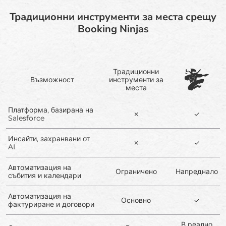
Традиционни инструменти за места срещу
Booking Ninjas
Традиционни
Възможност
инструменти за
места
Платформа, базирана на
✗
✓
Salesforce
Инсайти, захранвани от
✗
✓
AI
Автоматизация на
Ограничено
Напреднало
събития и календари
Автоматизация на
Основно
✓
фактуриране и договори
В реално