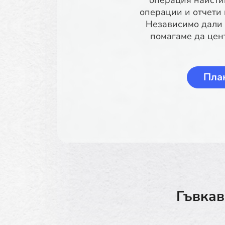
операция наисти
операции и отчети
Независимо дали 
помагаме да цен
Пла
Гъвкав