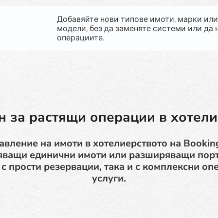
Добавяйте нови типове имоти, марки ил
модели, без да заменяте системи или да
операциите.
н за растящи операции в хотели
авление на имоти в хотелиерството на Bookin
яващи единични имоти или разширяващи порт
о с прости резервации, така и с комплексни оп
услуги.