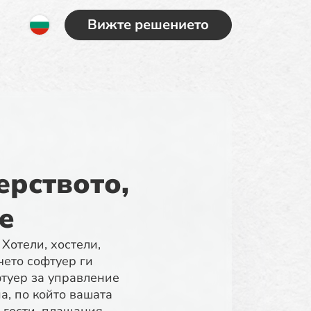
Вижте решението
ерството,
e
Хотели, хостели,
ето софтуер ги
фтуер за управление
на, по който вашата