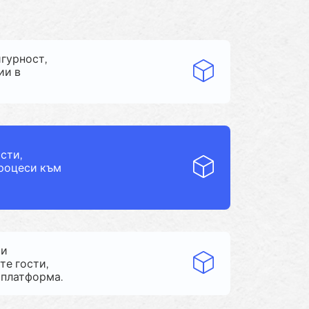
игурност,
ии в
сти,
процеси към
 и
те гости,
 платформа.