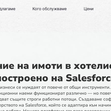
едлагаме
Кого обслужваме
Цени
ие на имоти в хотели
построено на Salesforc
изнеси се нуждаят от повече от общи инструменти. 
анционни наеми функционират различно — но повеч
ват същите строги работни потоци. Създаваме со
рството на Salesforce, който се адаптира към начи