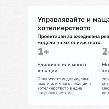
Управлявайте и мащ
хотелиерството
Проектиран за ежедневна реа
модели на хотелиерството.
1+
2
Единично или много
Мн
локации
хо
Подкрепете индивидуални
Упр
имоти или много локации в
хот
хотелиерството в една
мно
свързана система.
кон