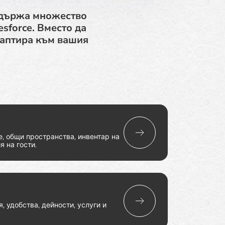
ддържа множество
sforce. Вместо да
адаптира към вашия
е, общи пространства, инвентар на
я на гости.
, удобства, дейности, услуги и