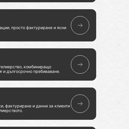
ации, просто фактуриране и ясни
телиерство, комбиниращо
я и дългосрочно пребиваване.
и, фактуриране и данни за клиенти
лиерството.