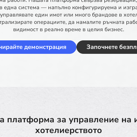
на работи. Нашата платформа свързва резервации, 
 в една система — напълно конфигурируема и изгр
управлявате един имот или много брандове в хотел
трализирате операциите, да намалите ръчната рабо
видимост в реално време в целия бизнес.
нирайте демонстрация
Започнете безпл
а платформа за управление на 
хотелиерството