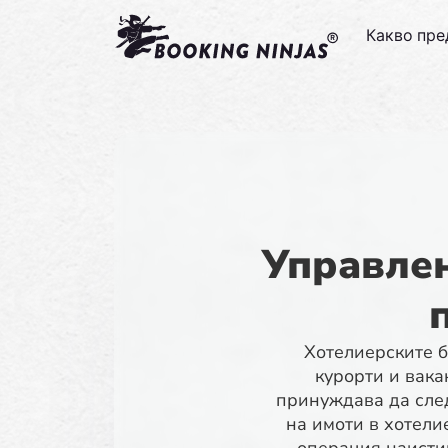
Какво пр
Управлен
Хотелиерските б
курорти и вак
принуждава да след
на имоти в хотелие