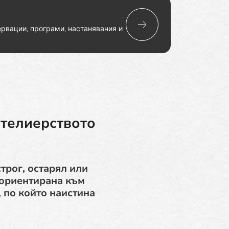
рвации, програми, настанявания и
отелиерството
трог, остарял или
, ориентирана към
 по който наистина