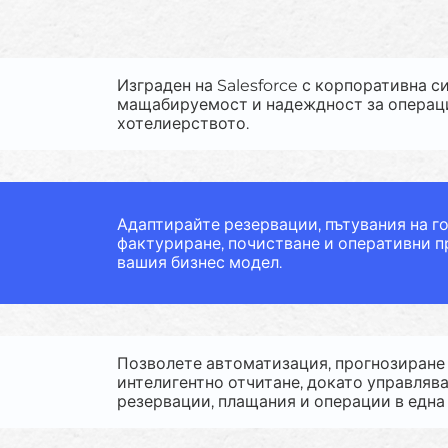
Изграден на Salesforce с корпоративна с
мащабируемост и надеждност за операц
хотелиерството.
Адаптирайте резервации, пътувания на го
фактуриране, почистване и оперативни 
вашия бизнес модел.
Позволете автоматизация, прогнозиране
интелигентно отчитане, докато управлява
резервации, плащания и операции в една