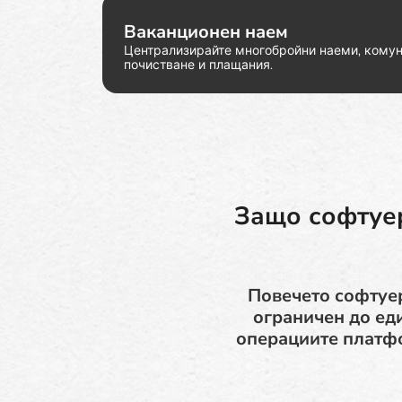
Ваканционен наем
Централизирайте многобройни наеми, комун
почистване и плащания.
Защо софтуер
Повечето софтуер
ограничен до еди
операциите платфо