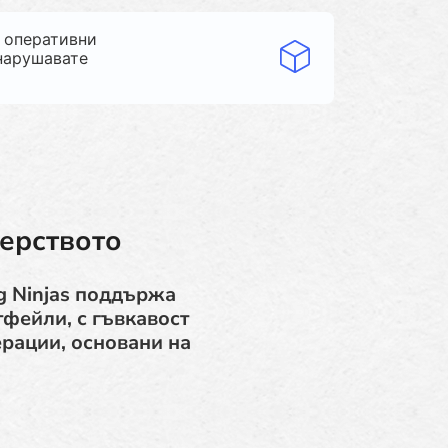
и оперативни
 нарушавате
ерството
g Ninjas поддържа
фейли, с гъвкавост
ерации, основани на