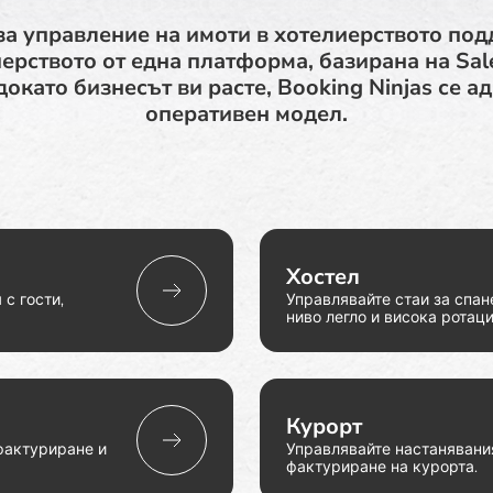
за управление на имоти в хотелиерството по
ерството от една платформа, базирана на Sale
докато бизнесът ви расте, Booking Ninjas се 
оперативен модел.
Хостел
с гости,
Управлявайте стаи за спан
ниво легло и висока ротаци
Курорт
 фактуриране и
Управлявайте настанявания
фактуриране на курорта.