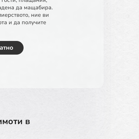
гости, плащания,
адена да мащабира.
иерството, ние ви
та и да получите
атно
имоти в