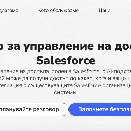
едлагаме
Кого обслужваме
Цени
 за управление на до
Salesforce
вление на достъпа, роден в Salesforce, с AI-подхо
й може да получи достъп до какво, кога и защо -
еграция с съществуващите Salesforce организац
системи.
планувайте разговор
Започнете безпла