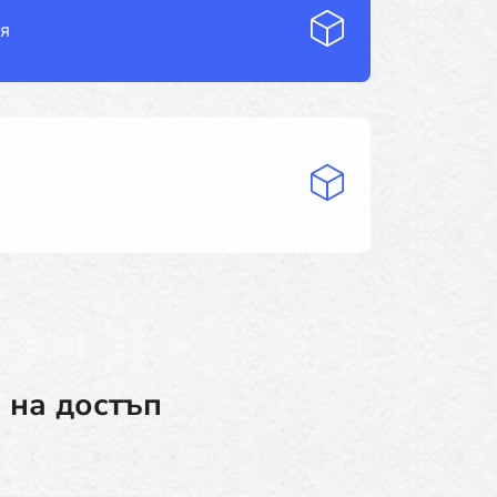
ия
 на достъп