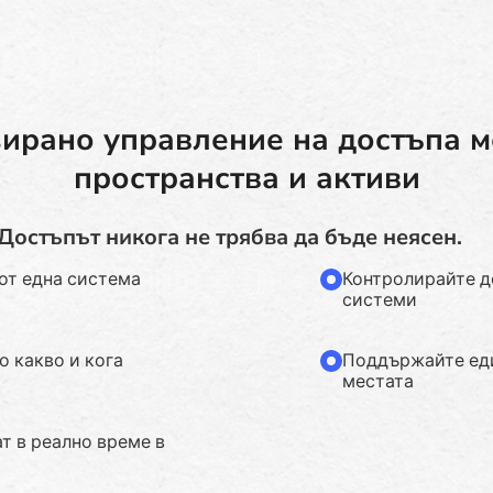
ирано управление на достъпа м
пространства и активи
Достъпът никога не трябва да бъде неясен.
от една система
Контролирайте д
системи
о какво и кога
Поддържайте еди
местата
т в реално време в