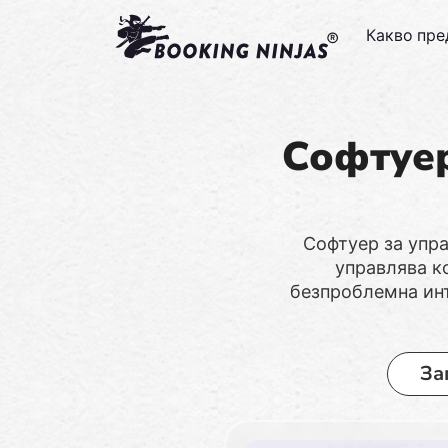
Какво пр
Софтуер
Софтуер за упра
управлява ко
безпроблемна инт
За