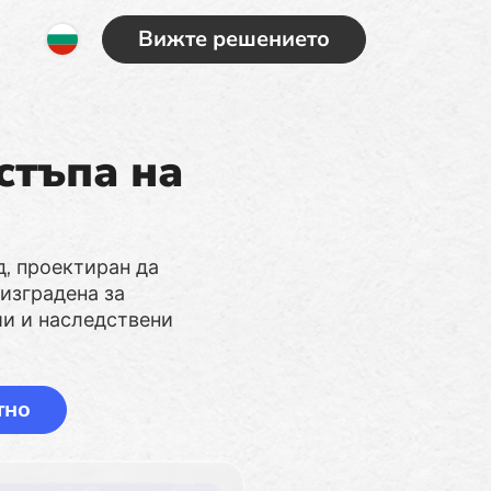
Вижте решението
стъпа на
д, проектиран да
 изградена за
ии и наследствени
тно