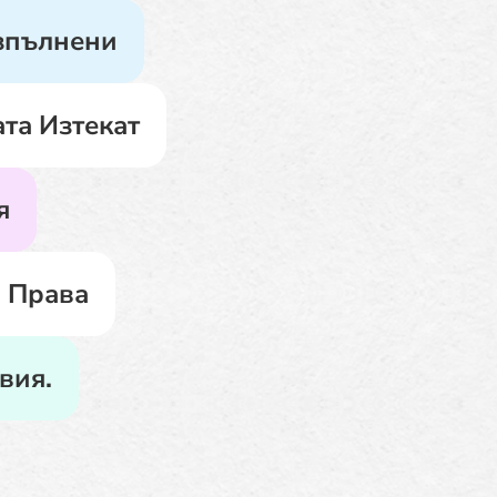
Изпълнени
та Изтекат
я
 Права
вия.