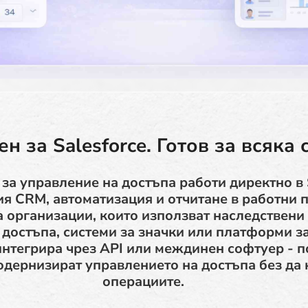
н за Salesforce. Готов за всяка 
за управление на достъпа работи директно в S
 CRM, автоматизация и отчитане в работни п
а организации, които използват наследствени
 достъпа, системи за значки или платформи з
 интегрира чрез API или междинен софтуер - 
одернизират управлението на достъпа без да
операциите.