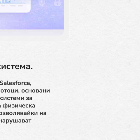
система.
alesforce,
отоци, основани
 системи за
а физическа
позволявайки на
 нарушават