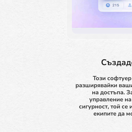
Създаде
Този софтуер 
разширявайки вашия
на достъпа. З
управление на
сигурност, той се
екипите да м