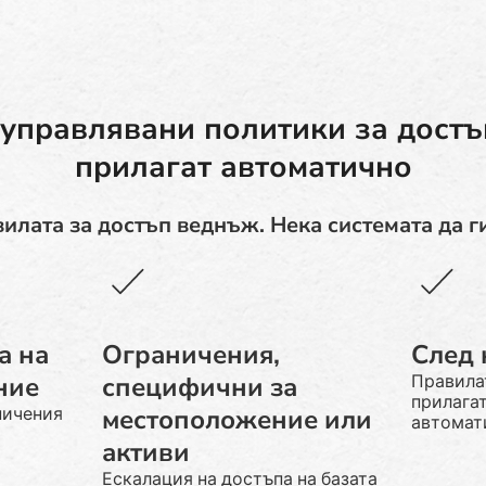
управлявани политики за достъп
прилагат автоматично
илата за достъп веднъж. Нека системата да г
а на
Ограничения,
След
ние
специфични за
Правилат
прилага
местоположение или
ничения
автомат
активи
Ескалация на достъпа на базата