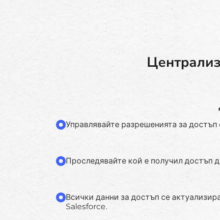
Централиз
Управлявайте разрешенията за достъп 
Проследявайте кой е получил достъп д
Всички данни за достъп се актуализира
Salesforce.