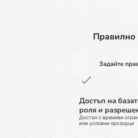
Правилно 
Задайте прав
Достъп на базат
роля и разреше
Достъп с времеви огра
или условни прозорци