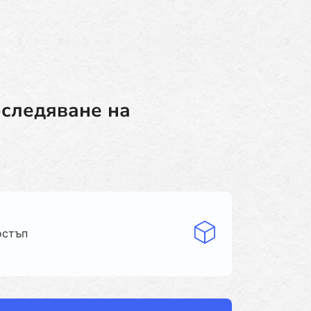
оследяване на
остъп