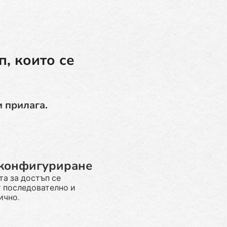
, които се
и прилага.
 конфигуриране
а за достъп се
т последователно и
ично.