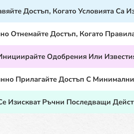
вяйте Достъп, Когато Условията Са 
но Отнемайте Достъп, Когато Правила
Инициирайте Одобрения Или Извести
янно Прилагайте Достъп С Минимални
Се Изискват Ръчни Последващи Дейст