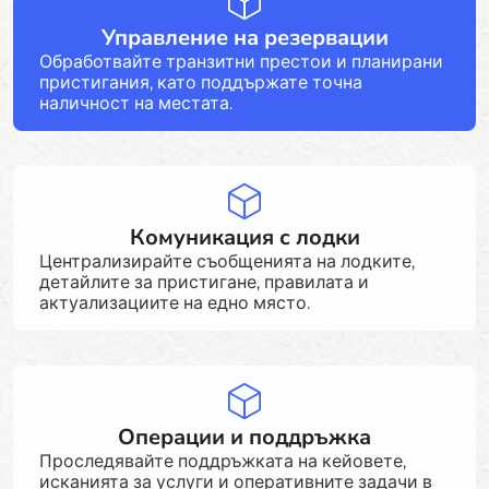
Управление на резервации
Обработвайте транзитни престои и планирани
пристигания, като поддържате точна
наличност на местата.
Комуникация с лодки
Централизирайте съобщенията на лодките,
детайлите за пристигане, правилата и
актуализациите на едно място.
Операции и поддръжка
Проследявайте поддръжката на кейовете,
исканията за услуги и оперативните задачи в