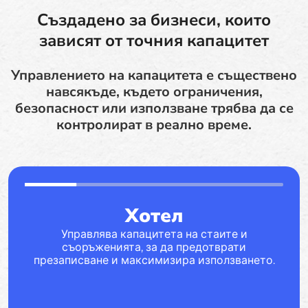
Създадено за бизнеси, които
зависят от точния капацитет
Управлението на капацитета е съществено
навсякъде, където ограничения,
безопасност или използване трябва да се
контролират в реално време.
Хотел
Управлява капацитета на стаите и
съоръженията, за да предотврати
презаписване и максимизира използването.