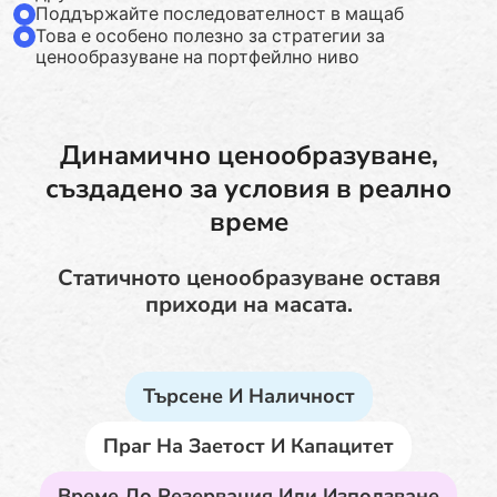
Поддържайте последователност в мащаб
Това е особено полезно за стратегии за
ценообразуване на портфейлно ниво
Динамично ценообразуване,
създадено за условия в реално
време
Статичното ценообразуване оставя
приходи на масата.
Търсене И Наличност
Праг На Заетост И Капацитет
Време До Резервация Или Използване