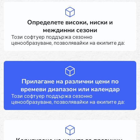
Определете високи, ниски и
междинни сезони
Този софтуер поддържа сезонно
ценообразуване, позволявайки на екипите да:
Прилагане на различни цени по
времеви диапазон или календар
Този софтуер поддържа сезонно
ценообразуване, позволявайки на екипите да: