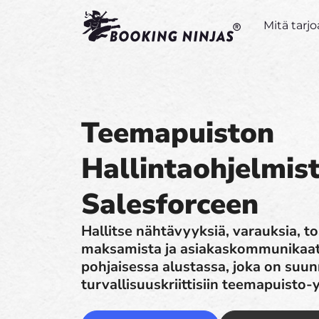
Mitä tar
Teemapuiston
Hallintaohjelmis
Salesforceen
Hallitse nähtävyyksiä, varauksia, to
maksamista ja asiakaskommunikaat
pohjaisessa alustassa, joka on suun
turvallisuuskriittisiin teemapuisto-