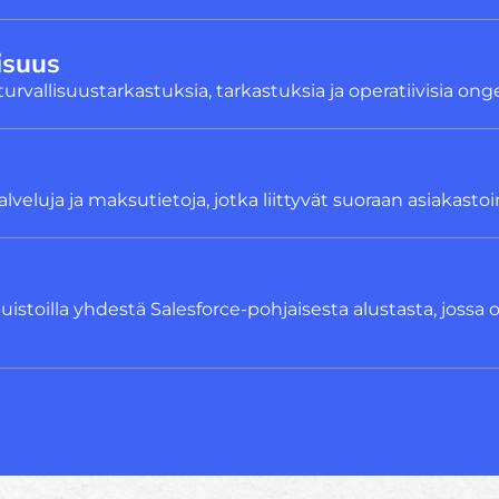
isuus
, turvallisuustarkastuksia, tarkastuksia ja operatiivisia o
palveluja ja maksutietoja, jotka liittyvät suoraan asiakast
uistoilla yhdestä Salesforce-pohjaisesta alustasta, jossa on