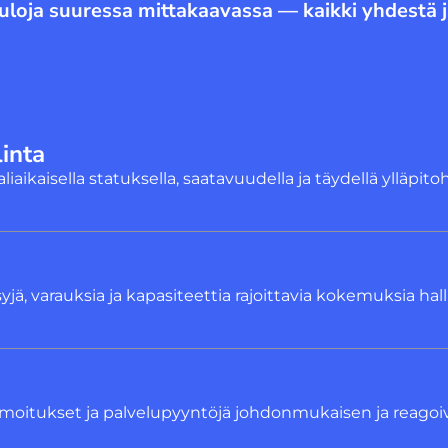
tuloja suuressa mittakaavassa — kaikki yhdestä 
inta
aaliaikaisella statuksella, saatavuudella ja täydellä ylläpit
yjä, varauksia ja kapasiteettia rajoittavia kokemuksia hall
ä, ilmoitukset ja palvelupyyntöjä johdonmukaisen ja rea