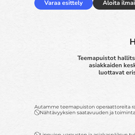
Varaa esittely
Aloita ilma
H
Teemapuistot hallits
asiakkaiden kesk
luottavat eri
Autamme teemapuiston operaattoreita ra
Nähtävyyksien saatavuuden ja toimintat
Lippujen, varausten ja asiakaspääsyn t