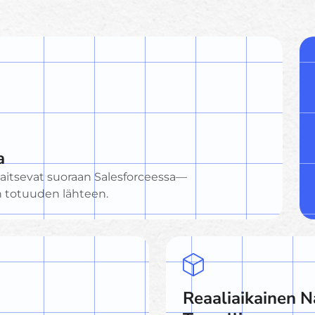
a
sijaitsevat suoraan Salesforceessa—
en totuuden lähteen.
Reaaliaikainen 