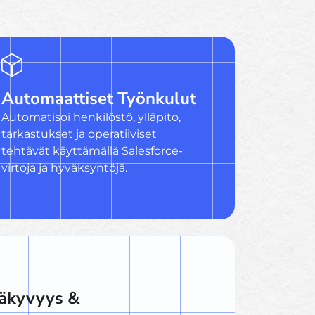
Automaattiset Työnkulut
Automatisoi henkilöstö, ylläpito,
tarkastukset ja operatiiviset
tehtävät käyttämällä Salesforce-
virtoja ja hyväksyntöjä.
Näkyvyys &