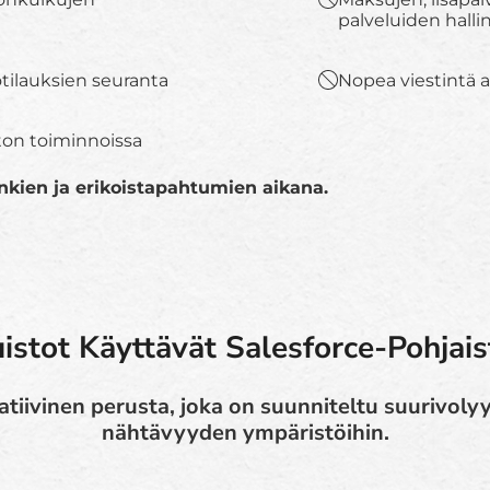
palveluiden halli
yötilauksien seuranta
Nopea viestintä a
ston toiminnoissa
kien ja erikoistapahtumien aikana.
istot Käyttävät Salesforce-Pohjais
atiivinen perusta, joka on suunniteltu suurivoly
nähtävyyden ympäristöihin.