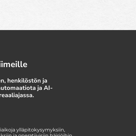
imeille
n, henkilöstön ja
automaatiota ja AI-
reaaliajassa.
aikoja ylläpitokysymyksiin,
siin ja operatiivisiin häiriöihin