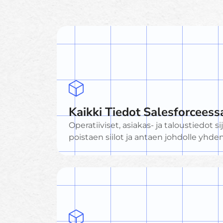
Kaikki Tiedot Salesforceess
Operatiiviset, asiakas- ja taloustiedot 
poistaen siilot ja antaen johdolle yhd