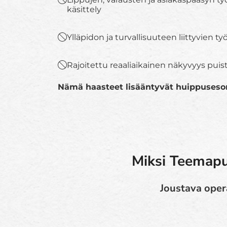
käsittely
Ylläpidon ja turvallisuuteen liittyvien t
Rajoitettu reaaliaikainen näkyvyys pui
Nämä haasteet lisääntyvät huippuseson
Miksi Teemapu
Joustava oper