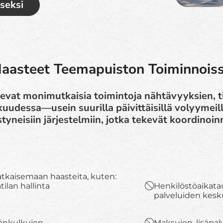
iseksi
aasteet Teemapuiston Toiminnois
evat monimutkaisia toimintoja nähtävyyksien, ti
uudessa—usein suurilla päivittäisillä volyymeil
styneisiin järjestelmiin, jotka tekevät koordinoin
tkaisemaan haasteita, kuten:
ilan hallinta
Henkilöstöaikatau
palveluiden kes
yönkulkujen
Maksujen, lisäpal