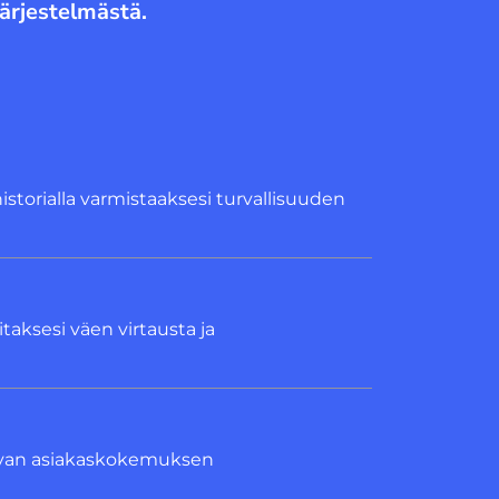
järjestelmästä.
ohistorialla varmistaaksesi turvallisuuden
itaksesi väen virtausta ja
goivan asiakaskokemuksen