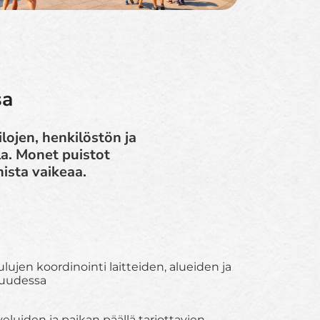
sa
lojen, henkilöstön ja
la. Monet puistot
nista vaikeaa.
lujen koordinointi laitteiden, alueiden ja
kuudessa
veluiden ja paikan päällä tarjottavien