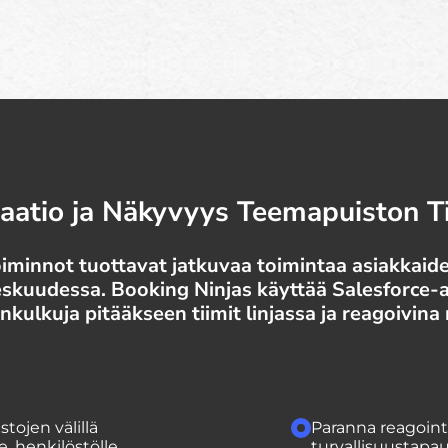
atio ja Näkyvyys Teemapuiston Ti
minnot tuottavat jatkuvaa toimintaa asiakkaide
eskuudessa. Booking Ninjas käyttää Salesforce-
nkulkuja pitääkseen tiimit linjassa ja reagoivina 
tojen välillä
Paranna reagointi
, henkilöstölle,
turvallisuustapauk