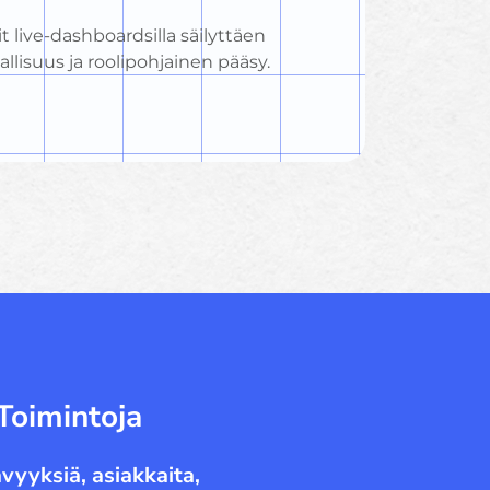
it live-dashboardsilla säilyttäen
allisuus ja roolipohjainen pääsy.
Toimintoja
vyyksiä, asiakkaita,