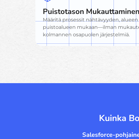
Puistotason Mukauttamine
Määritä prosessit nähtävyyden, alueen 
puistoalueen mukaan—ilman mukautet
kolmannen osapuolen järjestelmiä.
Kuinka Bo
Salesforce-pohjaine