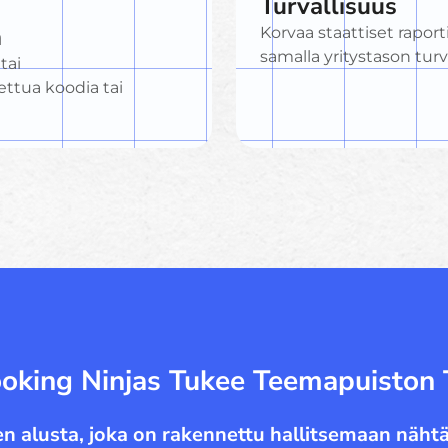
Turvallisuus
n
Korvaa staattiset raport
samalla yritystason turv
tai
tua koodia tai
oking Ninjas Tukee Teemapuiston 
n alusta, joka on rakennettu hallitsemaan nähtä