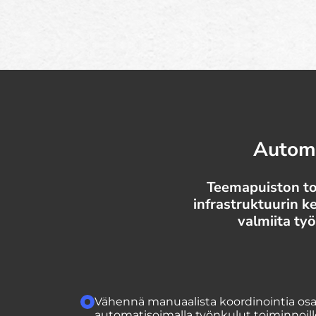
Automa
Teemapuiston toi
infrastruktuurin k
valmiita työ
Vähennä manuaalista koordinointia osas
automatisoimalla työnkulut toiminnoille