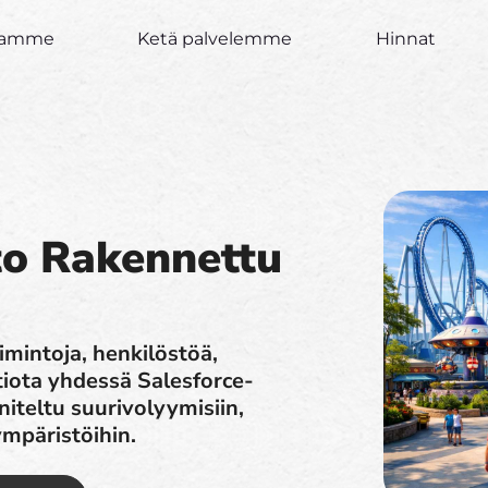
joamme
Ketä palvelemme
Hinnat
to Rakennettu
imintoja, henkilöstöä,
iota yhdessä Salesforce-
niteltu suurivolyymisiin,
ympäristöihin.