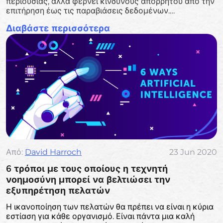
περιουσίας, αλλά φέρνει κινδύνους απορρήτου από την
επιτήρηση έως τις παραβιάσεις δεδομένων.
Εξερευνήστε βασικούς κινδύνους, κανονισμούς και
Διαβάστε περισσότερα
βέλτιστες πρακτικές για ασφαλή χρήση AI.
Από:
David Harroch
23 Jun 2020
6 τρόποι με τους οποίους η τεχνητή
νοημοσύνη μπορεί να βελτιώσει την
εξυπηρέτηση πελατών
Η ικανοποίηση των πελατών θα πρέπει να είναι η κύρια
εστίαση για κάθε οργανισμό. Είναι πάντα μια καλή