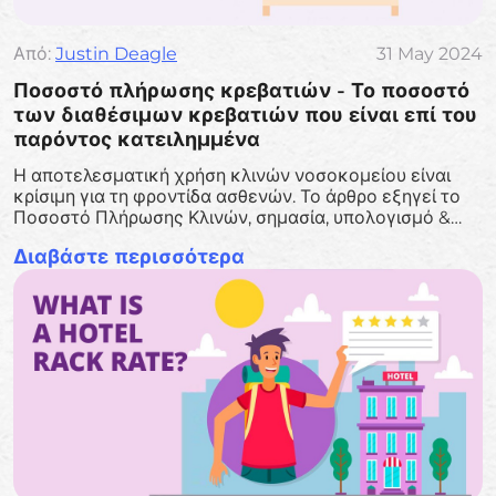
Από:
Justin Deagle
31 May 2024
Ποσοστό πλήρωσης κρεβατιών - Το ποσοστό
των διαθέσιμων κρεβατιών που είναι επί του
παρόντος κατειλημμένα
Η αποτελεσματική χρήση κλινών νοσοκομείου είναι
κρίσιμη για τη φροντίδα ασθενών. Το άρθρο εξηγεί το
Ποσοστό Πλήρωσης Κλινών, σημασία, υπολογισμό &
στρατηγικές βελτιστοποίησης για καλύτερη χρήση
Διαβάστε περισσότερα
πόρων & αποτελέσματα για ασθενείς.