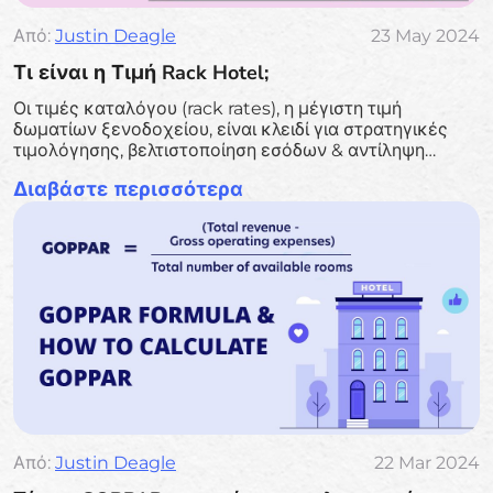
Από:
Justin Deagle
23 May 2024
Τι είναι η Τιμή Rack Hotel;
Οι τιμές καταλόγου (rack rates), η μέγιστη τιμή
δωματίων ξενοδοχείου, είναι κλειδί για στρατηγικές
τιμολόγησης, βελτιστοποίηση εσόδων & αντίληψη
μάρκας. Απλοποιούν διαχείριση τιμών & θα
Διαβάστε περισσότερα
χρησιμοποιούν όλο και περισσότερο δυναμική
τιμολόγηση.
Από:
Justin Deagle
22 Mar 2024