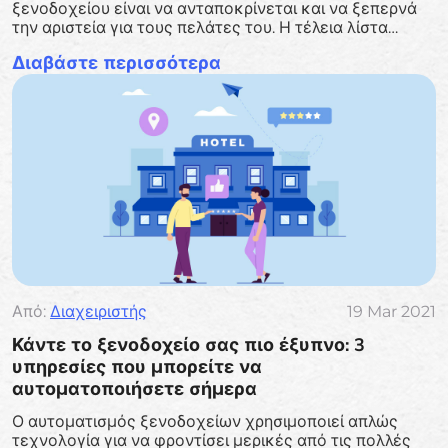
ξενοδοχείου είναι να ανταποκρίνεται και να ξεπερνά
την αριστεία για τους πελάτες του. Η τέλεια λίστα
ελέγχου δωματίου θα βοηθήσει στην επίτευξη αυτού
Διαβάστε περισσότερα
του στόχου.
Από:
Διαχειριστής
19 Mar 2021
Κάντε το ξενοδοχείο σας πιο έξυπνο: 3
υπηρεσίες που μπορείτε να
αυτοματοποιήσετε σήμερα
Ο αυτοματισμός ξενοδοχείων χρησιμοποιεί απλώς
τεχνολογία για να φροντίσει μερικές από τις πολλές