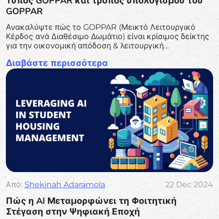
Τύπος GOPPAR και τρόπος υπολογισμού του
GOPPAR
Ανακαλύψτε πώς το GOPPAR (Μεικτό Λειτουργικό
Κέρδος ανά Διαθέσιμο Δωμάτιο) είναι κρίσιμος δείκτης
για την οικονομική απόδοση & λειτουργική
αποτελεσματικότητα ενός ξενοδοχείου. Μάθετε τον
Διαβάστε περισσότερα
τύπο, τα πλεονεκτήματά του έναντι παραδοσιακών
δεικτών εσόδων.
Από:
Shekinah Adaramola
22 Dec 2024
Πώς η AI Μεταμορφώνει τη Φοιτητική
Στέγαση στην Ψηφιακή Εποχή