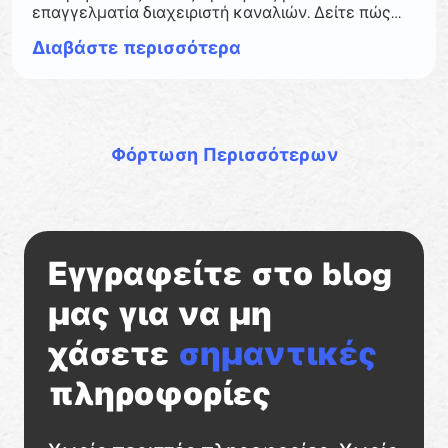
επαγγελματία διαχειριστή καναλιών. Δείτε πώς
βοηθά η Booking Ninjas να απλοποιήσει τις
Διαβάστε περισσότερα
διαδικασίες.
Εγγραφείτε στο blog
μας για να μη
χάσετε
σημαντικές
πληροφορίες