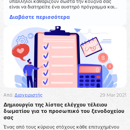
υπάλληλοι καθαρίζουν σωστά την κουζίνα σας
είναι να διατηρείτε ένα αυστηρό πρόγραμμα και
να αναθέτετε κάθε εργασία για να μην
Διαβάστε περισσότερα
παραβλέπονται βήματα.
Από:
Διαχειριστής
29 Mar 2021
Δημιουργία της λίστας ελέγχου τέλειου
δωματίου για το προσωπικό του ξενοδοχείου
σας
Ένας από τους κύριους στόχους κάθε επιτυχημένου