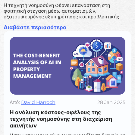
Η τεχνητή νοημοσύνη φέρνει επανάσταση στη
φοιτητική στέγαση μέσω αυτοματισμών,
εξατομικευμένης εξυπηρέτησης και προβλεπτικής
ανάλυσης, ενισχύοντας την αποδοτικότητα και την
Διαβάστε περισσότερα
εμπειρία των φοιτητών.
Από:
David Harroch
28 Jan 2025
Η ανάλυση κόστους-οφέλους της
τεχνητής νοημοσύνης στη διαχείριση
ακινήτων