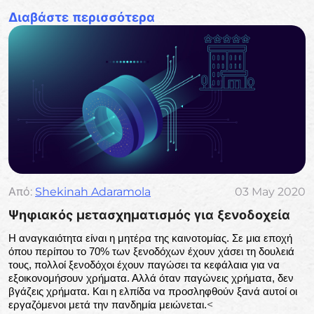
την ασφάλεια, παρατείνει τη ζωή του σκάφους &
Διαβάστε περισσότερα
εξασφαλίζει ξέγνοιαστες περιπέτειες στο νερό.
Από:
Shekinah Adaramola
03 May 2020
Ψηφιακός μετασχηματισμός για ξενοδοχεία
Η αναγκαιότητα είναι η μητέρα της καινοτομίας. Σε μια εποχή
όπου περίπου το 70% των ξενοδόχων έχουν χάσει τη δουλειά
τους, πολλοί ξενοδόχοι έχουν παγώσει τα κεφάλαια για να
εξοικονομήσουν χρήματα. Αλλά όταν παγώνεις χρήματα, δεν
βγάζεις χρήματα. Και η ελπίδα να προσληφθούν ξανά αυτοί οι
<
εργαζόμενοι μετά την πανδημία μειώνεται.