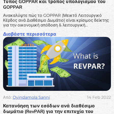
Τύπος GOPPAR και τρόπος υπολογισμού του
GOPPAR
Ανακαλύψτε πώς το GOPPAR (Μεικτό Λειτουργικό
Κέρδος ανά Διαθέσιμο Δωμάτιο) είναι κρίσιμος δείκτης
για την οικονομική απόδοση & λειτουργική
αποτελεσματικότητα ενός ξενοδοχείου. Μάθετε τον
Διαβάστε περισσότερα
τύπο, τα πλεονεκτήματά του έναντι παραδοσιακών
δεικτών εσόδων.
Από:
Oyindamola Sanni
14 Feb 2022
Κατανόηση των εσόδων ανά διαθέσιμο
δωμάτιο (RevPAR) για την επιτυχία του