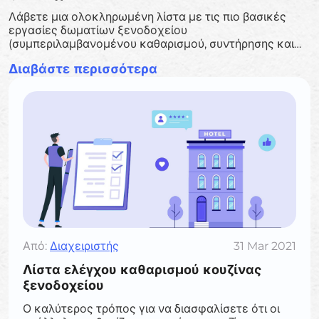
Λάβετε μια ολοκληρωμένη λίστα με τις πιο βασικές
εργασίες δωματίων ξενοδοχείου
(συμπεριλαμβανομένου καθαρισμού, συντήρησης και
ανέσεων) που πρέπει να διασταυρωθούν πριν από την
Διαβάστε περισσότερα
άφιξη ενός πελάτη.
Από:
Διαχειριστής
31 Mar 2021
Λίστα ελέγχου καθαρισμού κουζίνας
ξενοδοχείου
Ο καλύτερος τρόπος για να διασφαλίσετε ότι οι