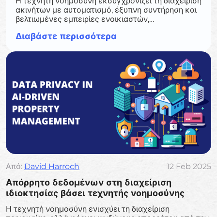
Η τεχνητή νοημοσύνη εκσυγχρονίζει τη διαχείριση
ακινήτων με αυτοματισμό, έξυπνη συντήρηση και
βελτιωμένες εμπειρίες ενοικιαστών,
προσφέροντας μακροπρόθεσμη εξοικονόμηση
Διαβάστε περισσότερα
κόστους και αποτελεσματικότητα.
Από:
David Harroch
12 Feb 2025
Απόρρητο δεδομένων στη διαχείριση
ιδιοκτησίας βάσει τεχνητής νοημοσύνης
Η τεχνητή νοημοσύνη ενισχύει τη διαχείριση