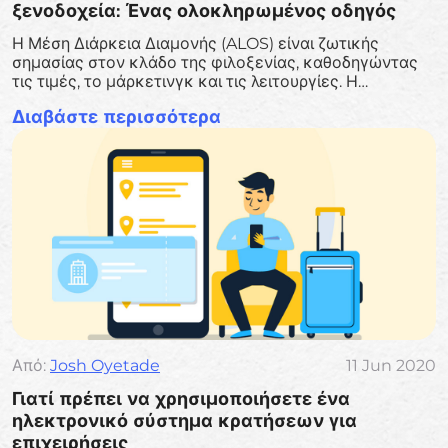
ξενοδοχεία: Ένας ολοκληρωμένος οδηγός
Η Μέση Διάρκεια Διαμονής (ALOS) είναι ζωτικής
σημασίας στον κλάδο της φιλοξενίας, καθοδηγώντας
τις τιμές, το μάρκετινγκ και τις λειτουργίες. Η
βελτιστοποίηση του ALOS μπορεί να ενισχύσει τα
Διαβάστε περισσότερα
έσοδα και να βελτιώσει την ικανοποίηση των
επισκεπτών.
Από:
Josh Oyetade
11 Jun 2020
Γιατί πρέπει να χρησιμοποιήσετε ένα
ηλεκτρονικό σύστημα κρατήσεων για
επιχειρήσεις