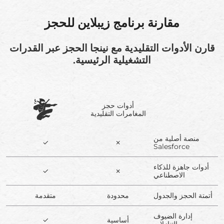
مقارنة برنامج زيبلاين للحجز
قارن الأدوات التقليدية مع نينجا الحجز عبر القدرات
التشغيلية الرئيسية.
أدوات حجز
المغامرات التقليدية
منصة أصلية من
✓
✗
Salesforce
أدوات جاهزة للذكاء
✓
✗
الاصطناعي
أتمتة الحجز والجدول
محدودة
متقدمة
إدارة الضيوف
أساسية
✓
والتنازلات