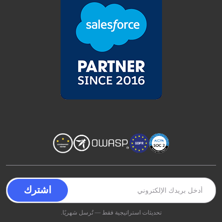
تحديثات استراتيجية فقط — تُرسل شهريًا.