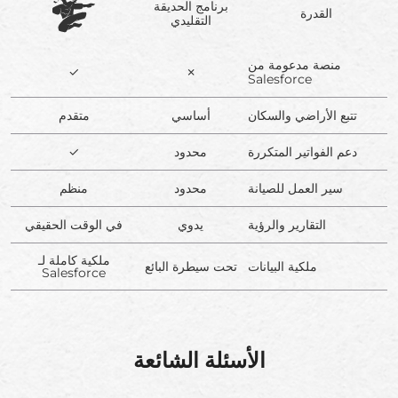
برنامج الحديقة
القدرة
التقليدي
منصة مدعومة من
✓
✗
Salesforce
تتبع الأراضي والسكان
أساسي
متقدم
دعم الفواتير المتكررة
محدود
✓
سير العمل للصيانة
محدود
منظم
التقارير والرؤية
يدوي
في الوقت الحقيقي
ملكية كاملة لـ
ملكية البيانات
تحت سيطرة البائع
Salesforce
الأسئلة الشائعة