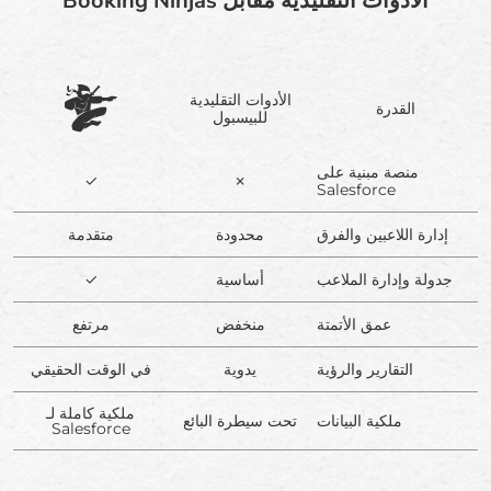
الأدوات التقليدية مقابل Booking Ninjas
الأدوات التقليدية
القدرة
للبيسبول
منصة مبنية على
✓
✗
Salesforce
إدارة اللاعبين والفرق
محدودة
متقدمة
جدولة وإدارة الملاعب
أساسية
✓
عمق الأتمتة
منخفض
مرتفع
التقارير والرؤية
يدوية
في الوقت الحقيقي
ملكية كاملة لـ
ملكية البيانات
تحت سيطرة البائع
Salesforce