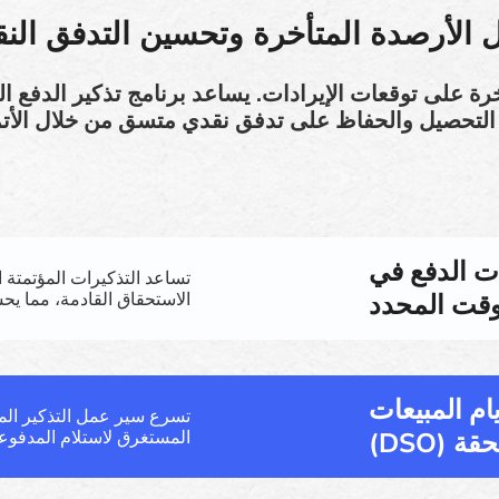
ل الأرصدة المتأخرة وتحسين التدفق الن
خرة على توقعات الإيرادات. يساعد برنامج تذكير الدفع
 التحصيل والحفاظ على تدفق نقدي متسق من خلال الأتم
ت الدفع في
تساعد التذكيرات المؤتمتة ا
وقت المحدد
الاستحقاق القادمة، مما يح
يام المبيعات
تسرع سير عمل التذكير ال
ة (DSO)
المستغرق لاستلام المدفوع